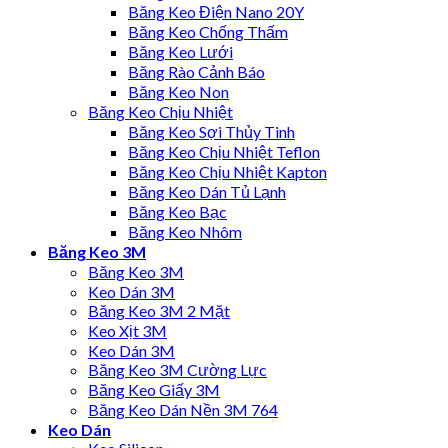
Băng Keo Điện Nano 20Y
Băng Keo Chống Thấm
Băng Keo Lưới
Băng Rào Cảnh Báo
Băng Keo Non
Băng Keo Chịu Nhiệt
Băng Keo Sợi Thủy Tinh
Băng Keo Chịu Nhiệt Teflon
Băng Keo Chịu Nhiệt Kapton
Băng Keo Dán Tủ Lạnh
Băng Keo Bạc
Băng Keo Nhôm
Băng Keo 3M
Băng Keo 3M
Keo Dán 3M
Băng Keo 3M 2 Mặt
Keo Xịt 3M
Keo Dán 3M
Băng Keo 3M Cường Lực
Băng Keo Giấy 3M
Băng Keo Dán Nền 3M 764
Keo Dán