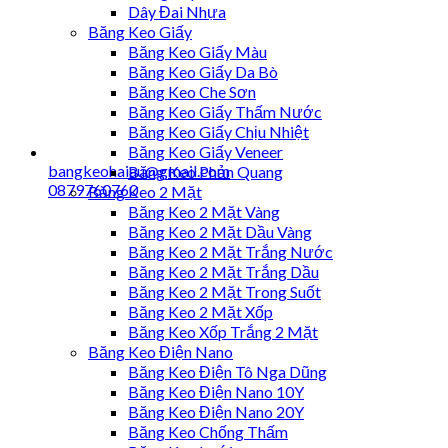
Dây Đai Nhựa
Băng Keo Giấy
Băng Keo Giấy Màu
Băng Keo Giấy Da Bò
Băng Keo Che Sơn
Băng Keo Giấy Thấm Nước
Băng Keo Giấy Chịu Nhiệt
Băng Keo Giấy Veneer
bangkeohaiau@gmail.com
Băng Keo Phản Quang
0879760760
Băng Keo 2 Mặt
Băng Keo 2 Mặt Vàng
Băng Keo 2 Mặt Dầu Vàng
Băng Keo 2 Mặt Trắng Nước
Băng Keo 2 Mặt Trắng Dầu
Băng Keo 2 Mặt Trong Suốt
Băng Keo 2 Mặt Xốp
Băng Keo Xốp Trắng 2 Mặt
Băng Keo Điện Nano
Băng Keo Điện Tô Nga Dũng
Băng Keo Điện Nano 10Y
Băng Keo Điện Nano 20Y
Băng Keo Chống Thấm