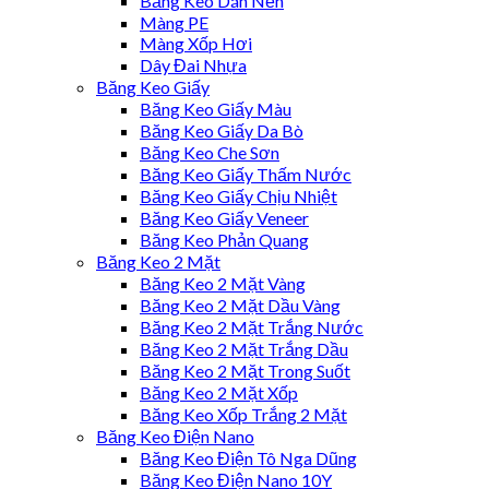
Băng Keo Dán Nền
Màng PE
Màng Xốp Hơi
Dây Đai Nhựa
Băng Keo Giấy
Băng Keo Giấy Màu
Băng Keo Giấy Da Bò
Băng Keo Che Sơn
Băng Keo Giấy Thấm Nước
Băng Keo Giấy Chịu Nhiệt
Băng Keo Giấy Veneer
Băng Keo Phản Quang
Băng Keo 2 Mặt
Băng Keo 2 Mặt Vàng
Băng Keo 2 Mặt Dầu Vàng
Băng Keo 2 Mặt Trắng Nước
Băng Keo 2 Mặt Trắng Dầu
Băng Keo 2 Mặt Trong Suốt
Băng Keo 2 Mặt Xốp
Băng Keo Xốp Trắng 2 Mặt
Băng Keo Điện Nano
Băng Keo Điện Tô Nga Dũng
Băng Keo Điện Nano 10Y