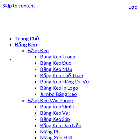
Skip to content
Lọc
Trang Chủ
Băng Keo
Băng Keo
Băng Keo Trong
Băng Keo Đục
Băng Keo Màu
Băng Keo Thể Thao
Băng Keo Hàng Dễ Vỡ
Băng Keo In Logo
Jumbo Băng Keo
Băng Keo Văn Phòng
Băng Keo Simili
Băng Keo Vải
Băng Keo Sáp
Băng Keo Dán Nền
Màng PE
Màng Xốp Hơi