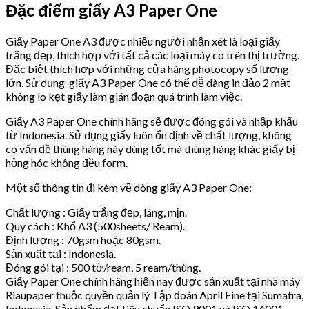
Đặc điểm giấy A3 Paper One
Giấy Paper One A3 được nhiều người nhận xét là loại giấy
trắng đẹp, thích hợp với tất cả các loại máy có trên thị trường.
Đặc biệt thích hợp với những cửa hàng photocopy số lượng
lớn. Sử dụng giấy A3 Paper One có thể dễ dàng in đảo 2 mặt
không lo kẹt giấy làm gián đoạn quá trình làm việc.
Giấy A3 Paper One chính hãng sẽ được đóng gói và nhập khẩu
từ Indonesia. Sử dụng giấy luôn ổn định về chất lượng, không
có vấn đề thùng hàng này dùng tốt mà thùng hàng khác giấy bị
hỏng hóc không đều form.
Một số thông tin đi kèm về dòng giấy A3 Paper One:
Chất lượng : Giấy trắng đẹp, láng, mịn.
Quy cách : Khổ A3 (500sheets/ Ream).
Định lượng : 70gsm hoặc 80gsm.
Sản xuất tại : Indonesia.
Đóng gói tại : 500 tờ/ream, 5 ream/thùng.
Giấy Paper One chính hãng hiện nay được sản xuất tại nhà máy
Riaupaper thuộc quyền quản lý Tập đoàn April Fine tại Sumatra,
Indonesia. Sản phẩm đạt tiêu chuẩn ISO 9001 và ISO 14001