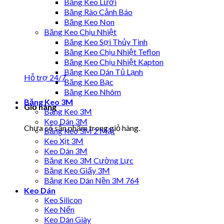
Băng Keo Lưới
Băng Rào Cảnh Báo
Băng Keo Non
Băng Keo Chịu Nhiệt
Băng Keo Sợi Thủy Tinh
Băng Keo Chịu Nhiệt Teflon
Băng Keo Chịu Nhiệt Kapton
Băng Keo Dán Tủ Lạnh
Hỗ trợ 24/7
Băng Keo Bạc
Băng Keo Nhôm
Băng Keo 3M
Giỏ hàng
Băng Keo 3M
Keo Dán 3M
Chưa có sản phẩm trong giỏ hàng.
Băng Keo 3M 2 Mặt
Keo Xịt 3M
Keo Dán 3M
Băng Keo 3M Cường Lực
Băng Keo Giấy 3M
Băng Keo Dán Nền 3M 764
Keo Dán
Keo Silicon
Keo Nến
Keo Dán Giày