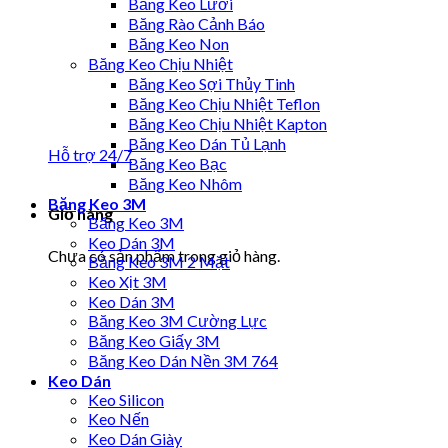
Băng Keo Lưới
Băng Rào Cảnh Báo
Băng Keo Non
Băng Keo Chịu Nhiệt
Băng Keo Sợi Thủy Tinh
Băng Keo Chịu Nhiệt Teflon
Băng Keo Chịu Nhiệt Kapton
Băng Keo Dán Tủ Lạnh
Hỗ trợ 24/7
Băng Keo Bạc
Băng Keo Nhôm
Băng Keo 3M
Giỏ hàng
Băng Keo 3M
Keo Dán 3M
Chưa có sản phẩm trong giỏ hàng.
Băng Keo 3M 2 Mặt
Keo Xịt 3M
Keo Dán 3M
Băng Keo 3M Cường Lực
Băng Keo Giấy 3M
Băng Keo Dán Nền 3M 764
Keo Dán
Keo Silicon
Keo Nến
Keo Dán Giày