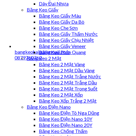
Dây Đai Nhựa
Băng Keo Giấy
Băng Keo Giấy Màu
Băng Keo Giấy Da Bò
Băng Keo Che Sơn
Băng Keo Giấy Thấm Nước
Băng Keo Giấy Chịu Nhiệt
Băng Keo Giấy Veneer
bangkeohaiau@gmail.com
Băng Keo Phản Quang
0879760760
Băng Keo 2 Mặt
Băng Keo 2 Mặt Vàng
Băng Keo 2 Mặt Dầu Vàng
Băng Keo 2 Mặt Trắng Nước
Băng Keo 2 Mặt Trắng Dầu
Băng Keo 2 Mặt Trong Suốt
Băng Keo 2 Mặt Xốp
Băng Keo Xốp Trắng 2 Mặt
Băng Keo Điện Nano
Băng Keo Điện Tô Nga Dũng
Băng Keo Điện Nano 10Y
Băng Keo Điện Nano 20Y
Băng Keo Chống Thấm