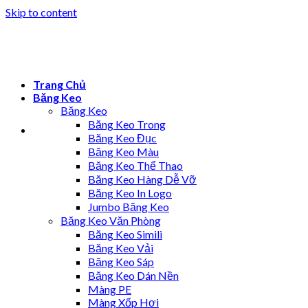
Skip to content
Trang Chủ
Băng Keo
Băng Keo
Băng Keo Trong
Băng Keo Đục
Băng Keo Màu
Băng Keo Thể Thao
Băng Keo Hàng Dễ Vỡ
Băng Keo In Logo
Jumbo Băng Keo
Băng Keo Văn Phòng
Băng Keo Simili
Băng Keo Vải
Băng Keo Sáp
Băng Keo Dán Nền
Màng PE
Màng Xốp Hơi