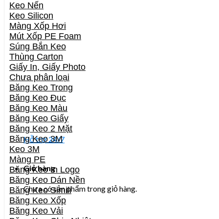
Keo Nến
Keo Silicon
Màng Xốp Hơi
Mút Xốp PE Foam
Súng Bắn Keo
Thùng Carton
Giấy In, Giấy Photo
Chưa phân loại
Băng Keo Trong
Băng Keo Đục
Băng Keo Màu
Băng Keo Giấy
Băng Keo 2 Mặt
Băng Keo 3M
Hỗ trợ 24/7
Keo 3M
Màng PE
Giỏ hàng
Băng Keo In Logo
Băng Keo Dán Nền
Chưa có sản phẩm trong giỏ hàng.
Băng Keo Simili
Băng Keo Xốp
Băng Keo Vải