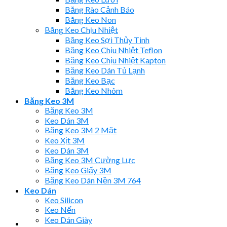
Băng Rào Cảnh Báo
Băng Keo Non
Băng Keo Chịu Nhiệt
Băng Keo Sợi Thủy Tinh
Băng Keo Chịu Nhiệt Teflon
Băng Keo Chịu Nhiệt Kapton
Băng Keo Dán Tủ Lạnh
Băng Keo Bạc
Băng Keo Nhôm
Băng Keo 3M
Băng Keo 3M
Keo Dán 3M
Băng Keo 3M 2 Mặt
Keo Xịt 3M
Keo Dán 3M
Băng Keo 3M Cường Lực
Băng Keo Giấy 3M
Băng Keo Dán Nền 3M 764
Keo Dán
Keo Silicon
Keo Nến
Keo Dán Giày