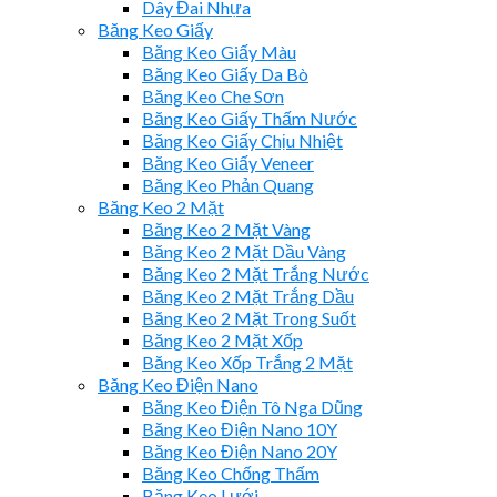
Dây Đai Nhựa
Băng Keo Giấy
Băng Keo Giấy Màu
Băng Keo Giấy Da Bò
Băng Keo Che Sơn
Băng Keo Giấy Thấm Nước
Băng Keo Giấy Chịu Nhiệt
Băng Keo Giấy Veneer
Băng Keo Phản Quang
Băng Keo 2 Mặt
Băng Keo 2 Mặt Vàng
Băng Keo 2 Mặt Dầu Vàng
Băng Keo 2 Mặt Trắng Nước
Băng Keo 2 Mặt Trắng Dầu
Băng Keo 2 Mặt Trong Suốt
Băng Keo 2 Mặt Xốp
Băng Keo Xốp Trắng 2 Mặt
Băng Keo Điện Nano
Băng Keo Điện Tô Nga Dũng
Băng Keo Điện Nano 10Y
Băng Keo Điện Nano 20Y
Băng Keo Chống Thấm
Băng Keo Lưới