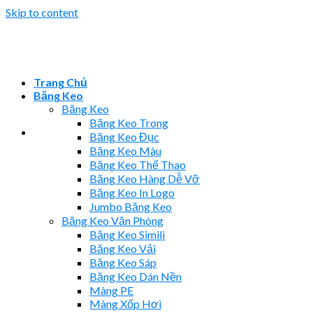
Skip to content
Trang Chủ
Băng Keo
Băng Keo
Băng Keo Trong
Băng Keo Đục
Băng Keo Màu
Băng Keo Thể Thao
Băng Keo Hàng Dễ Vỡ
Băng Keo In Logo
Jumbo Băng Keo
Băng Keo Văn Phòng
Băng Keo Simili
Băng Keo Vải
Băng Keo Sáp
Băng Keo Dán Nền
Màng PE
Màng Xốp Hơi