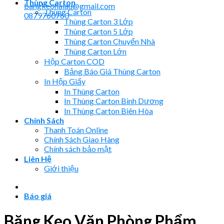
Thùng Carton
bangkeohaiau@gmail.com
Thùng Carton
0879760760
Thùng Carton 3 Lớp
Thùng Carton 5 Lớp
Thùng Carton Chuyển Nhà
Thùng Carton Lớn
Hộp Carton COD
Bảng Báo Giá Thùng Carton
In Hộp Giấy
In Thùng Carton
In Thùng Carton Bình Dương
In Thùng Carton Biên Hòa
Chính Sách
Thanh Toán Online
Chính Sách Giao Hàng
Chính sách bảo mật
Liên Hệ
Giới thiệu
Báo giá
Băng Keo Văn Phòng Phẩm