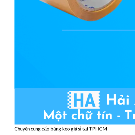
Chuyên cung cấp băng keo giá sỉ tại TPHCM