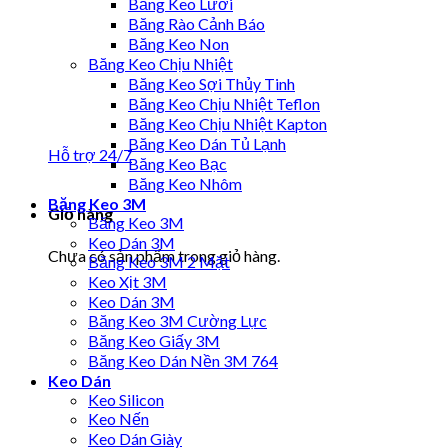
Băng Keo Lưới
Băng Rào Cảnh Báo
Băng Keo Non
Băng Keo Chịu Nhiệt
Băng Keo Sợi Thủy Tinh
Băng Keo Chịu Nhiệt Teflon
Băng Keo Chịu Nhiệt Kapton
Băng Keo Dán Tủ Lạnh
Hỗ trợ 24/7
Băng Keo Bạc
Băng Keo Nhôm
Băng Keo 3M
Giỏ hàng
Băng Keo 3M
Keo Dán 3M
Chưa có sản phẩm trong giỏ hàng.
Băng Keo 3M 2 Mặt
Keo Xịt 3M
Keo Dán 3M
Băng Keo 3M Cường Lực
Băng Keo Giấy 3M
Băng Keo Dán Nền 3M 764
Keo Dán
Keo Silicon
Keo Nến
Keo Dán Giày