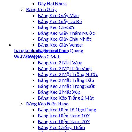
Dây Đai Nhựa
Băng Keo Giấy
Băng Keo Giấy Màu
Băng Keo Giấy Da Bò
Băng Keo Che Sơn
Băng Keo Giấy Thấm Nước
Băng Keo Giấy Chịu Nhiệt
Băng Keo Giấy Veneer
bangkeohaiau@gmail.com
Băng Keo Phản Quang
0879760760
Băng Keo 2 Mặt
Băng Keo 2 Mặt Vàng
Băng Keo 2 Mặt Dầu Vàng
Băng Keo 2 Mặt Trắng Nước
Băng Keo 2 Mặt Trắng Dầu
Băng Keo 2 Mặt Trong Suốt
Băng Keo 2 Mặt Xốp
Băng Keo Xốp Trắng 2 Mặt
Băng Keo Điện Nano
Băng Keo Điện Tô Nga Dũng
Băng Keo Điện Nano 10Y
Băng Keo Điện Nano 20Y
Băng Keo Chống Thấm