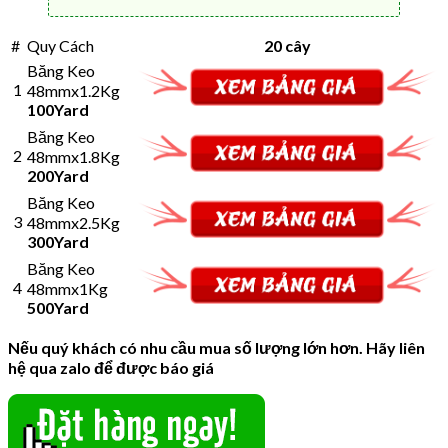
#
Quy Cách
20 cây
Băng Keo
1
48mmx1.2Kg
100Yard
Băng Keo
2
48mmx1.8Kg
200Yard
Băng Keo
3
48mmx2.5Kg
300Yard
Băng Keo
4
48mmx1Kg
500Yard
Nếu quý khách có nhu cầu mua số lượng lớn hơn. Hãy liên
hệ qua zalo để được báo giá