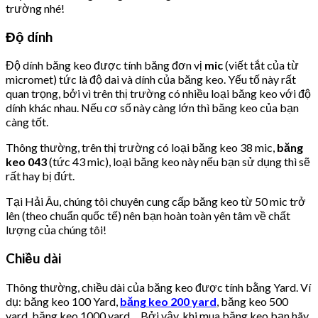
trường nhé!
Độ dính
Độ dính băng keo được tính băng đơn vị
mic
(viết tắt của từ
micromet) tức là độ dai và dính của băng keo. Yếu tố này rất
quan trọng, bởi vì trên thị trường có nhiều loại băng keo với độ
dính khác nhau. Nếu cơ số này càng lớn thì băng keo của bạn
càng tốt.
Thông thường, trên thị trường có loại băng keo 38 mic,
băng
keo 043
(tức 43 mic), loại băng keo này nếu bạn sử dụng thì sẽ
rất hay bị đứt.
Tại Hải Âu, chúng tôi chuyên cung cấp băng keo từ 50 mic trở
lên (theo chuẩn quốc tế) nên bạn hoàn toàn yên tâm về chất
lượng của chúng tôi!
Chiều dài
Thông thường, chiều dài của băng keo được tính bằng Yard. Ví
dụ: băng keo 100 Yard,
băng keo 200 yard
, băng keo 500
yard, băng keo 1000 yard,…Bởi vậy, khi mua băng keo bạn hãy