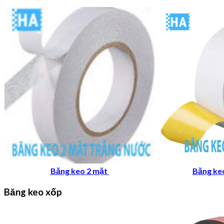
Băng keo 2 mặt
Băng ke
Băng keo xốp