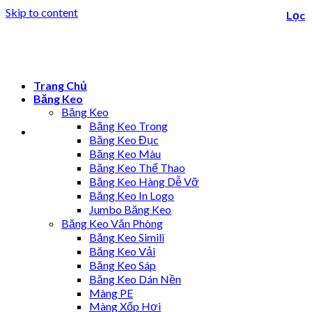
Skip to content
Lọc
Trang Chủ
Băng Keo
Băng Keo
Băng Keo Trong
Băng Keo Đục
Băng Keo Màu
Băng Keo Thể Thao
Băng Keo Hàng Dễ Vỡ
Băng Keo In Logo
Jumbo Băng Keo
Băng Keo Văn Phòng
Băng Keo Simili
Băng Keo Vải
Băng Keo Sáp
Băng Keo Dán Nền
Màng PE
Màng Xốp Hơi