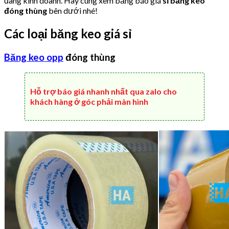
đang kinh doanh. Hãy cùng xem bảng báo giá
sỉ băng keo
đóng thùng
bên dưới nhé!
Các loại băng keo giá sỉ
Băng keo opp
đóng thùng
Hỗ trợ báo giá nhanh nhất qua zalo cho
khách hàng ở góc phải màn hình