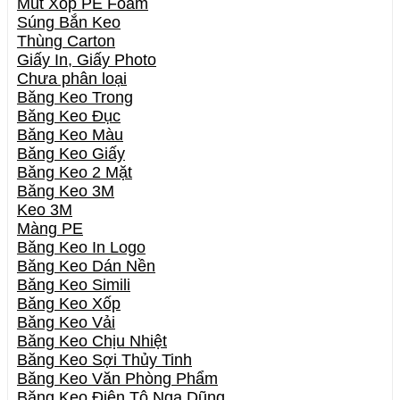
Mút Xốp PE Foam
Súng Bắn Keo
Thùng Carton
Giấy In, Giấy Photo
Chưa phân loại
Băng Keo Trong
Băng Keo Đục
Băng Keo Màu
Băng Keo Giấy
Băng Keo 2 Mặt
Băng Keo 3M
Keo 3M
Màng PE
Băng Keo In Logo
Băng Keo Dán Nền
Băng Keo Simili
Băng Keo Xốp
Băng Keo Vải
Băng Keo Chịu Nhiệt
Băng Keo Sợi Thủy Tinh
Băng Keo Văn Phòng Phẩm
Băng Keo Điện Tô Nga Dũng