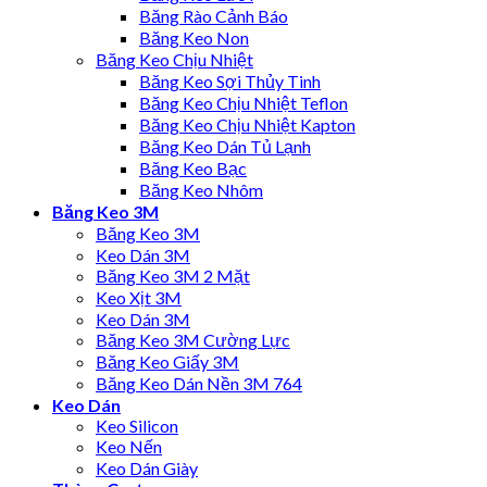
Băng Rào Cảnh Báo
Băng Keo Non
Băng Keo Chịu Nhiệt
Băng Keo Sợi Thủy Tinh
Băng Keo Chịu Nhiệt Teflon
Băng Keo Chịu Nhiệt Kapton
Băng Keo Dán Tủ Lạnh
Băng Keo Bạc
Băng Keo Nhôm
Băng Keo 3M
Băng Keo 3M
Keo Dán 3M
Băng Keo 3M 2 Mặt
Keo Xịt 3M
Keo Dán 3M
Băng Keo 3M Cường Lực
Băng Keo Giấy 3M
Băng Keo Dán Nền 3M 764
Keo Dán
Keo Silicon
Keo Nến
Keo Dán Giày