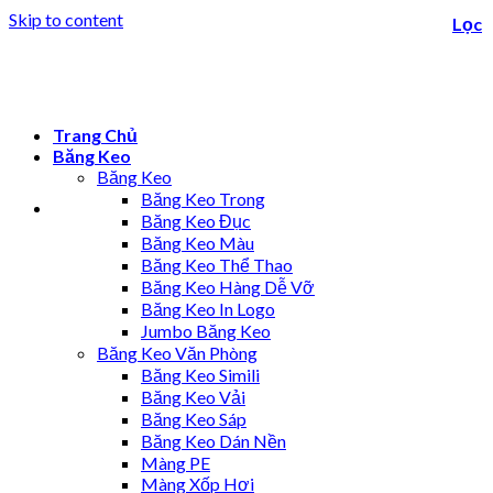
Skip to content
Lọc
Trang Chủ
Băng Keo
Băng Keo
Băng Keo Trong
Băng Keo Đục
Băng Keo Màu
Băng Keo Thể Thao
Băng Keo Hàng Dễ Vỡ
Băng Keo In Logo
Jumbo Băng Keo
Băng Keo Văn Phòng
Băng Keo Simili
Băng Keo Vải
Băng Keo Sáp
Băng Keo Dán Nền
Màng PE
Màng Xốp Hơi