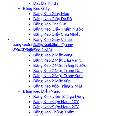
Dây Đai Nhựa
Băng Keo Giấy
Băng Keo Giấy Màu
Băng Keo Giấy Da Bò
Băng Keo Che Sơn
Băng Keo Giấy Thấm Nước
Băng Keo Giấy Chịu Nhiệt
Băng Keo Giấy Veneer
bangkeohaiau@gmail.com
Băng Keo Phản Quang
0982074224
Băng Keo 2 Mặt
Băng Keo 2 Mặt Vàng
Băng Keo 2 Mặt Dầu Vàng
Băng Keo 2 Mặt Trắng Nước
Băng Keo 2 Mặt Trắng Dầu
Băng Keo 2 Mặt Trong Suốt
Băng Keo 2 Mặt Xốp
Băng Keo Xốp Trắng 2 Mặt
Băng Keo Điện Nano
Băng Keo Điện Tô Nga Dũng
Băng Keo Điện Nano 10Y
Băng Keo Điện Nano 20Y
Băng Keo Chống Thấm