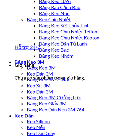
Băng Keo Lưới
Băng Rào Cảnh Báo
Băng Keo Non
Băng Keo Chịu Nhiệt
Băng Keo Sợi Thủy Tinh
Băng Keo Chịu Nhiệt Teflon
Băng Keo Chịu Nhiệt Kapton
Băng Keo Dán Tủ Lạnh
Hỗ trợ 24/7
Băng Keo Bạc
Băng Keo Nhôm
Băng Keo 3M
Giỏ hàng
Băng Keo 3M
Keo Dán 3M
Chưa có sản phẩm trong giỏ hàng.
Băng Keo 3M 2 Mặt
Keo Xịt 3M
Keo Dán 3M
Băng Keo 3M Cường Lực
Băng Keo Giấy 3M
Băng Keo Dán Nền 3M 764
Keo Dán
Keo Silicon
Keo Nến
Keo Dán Giày