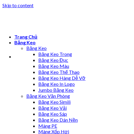
Skip to content
Trang Chủ
Băng Keo
Băng Keo
Băng Keo Trong
Băng Keo Đục
Băng Keo Màu
Băng Keo Thể Thao
Băng Keo Hàng Dễ Vỡ
Băng Keo In Logo
Jumbo Băng Keo
Băng Keo Văn Phòng
Băng Keo Simili
Băng Keo Vải
Băng Keo Sáp
Băng Keo Dán Nền
Màng PE
Màng Xốp Hơi