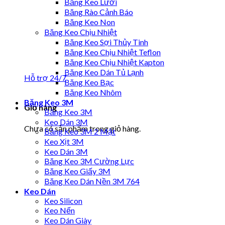
Băng Keo Lưới
Băng Rào Cảnh Báo
Băng Keo Non
Băng Keo Chịu Nhiệt
Băng Keo Sợi Thủy Tinh
Băng Keo Chịu Nhiệt Teflon
Băng Keo Chịu Nhiệt Kapton
Băng Keo Dán Tủ Lạnh
Hỗ trợ 24/7
Băng Keo Bạc
Băng Keo Nhôm
Băng Keo 3M
Giỏ hàng
Băng Keo 3M
Keo Dán 3M
Chưa có sản phẩm trong giỏ hàng.
Băng Keo 3M 2 Mặt
Keo Xịt 3M
Keo Dán 3M
Băng Keo 3M Cường Lực
Băng Keo Giấy 3M
Băng Keo Dán Nền 3M 764
Keo Dán
Keo Silicon
Keo Nến
Keo Dán Giày