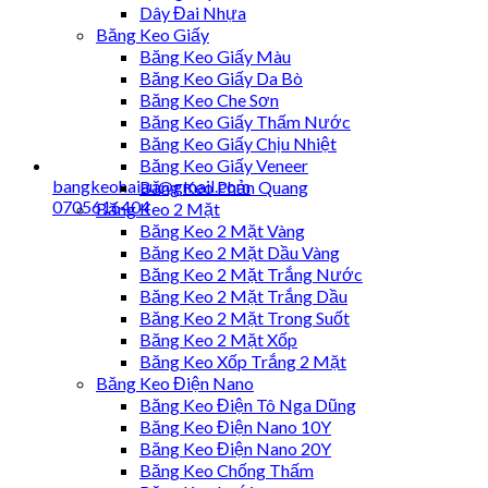
Dây Đai Nhựa
Băng Keo Giấy
Băng Keo Giấy Màu
Băng Keo Giấy Da Bò
Băng Keo Che Sơn
Băng Keo Giấy Thấm Nước
Băng Keo Giấy Chịu Nhiệt
Băng Keo Giấy Veneer
bangkeohaiau@gmail.com
Băng Keo Phản Quang
0705616404
Băng Keo 2 Mặt
Băng Keo 2 Mặt Vàng
Băng Keo 2 Mặt Dầu Vàng
Băng Keo 2 Mặt Trắng Nước
Băng Keo 2 Mặt Trắng Dầu
Băng Keo 2 Mặt Trong Suốt
Băng Keo 2 Mặt Xốp
Băng Keo Xốp Trắng 2 Mặt
Băng Keo Điện Nano
Băng Keo Điện Tô Nga Dũng
Băng Keo Điện Nano 10Y
Băng Keo Điện Nano 20Y
Băng Keo Chống Thấm