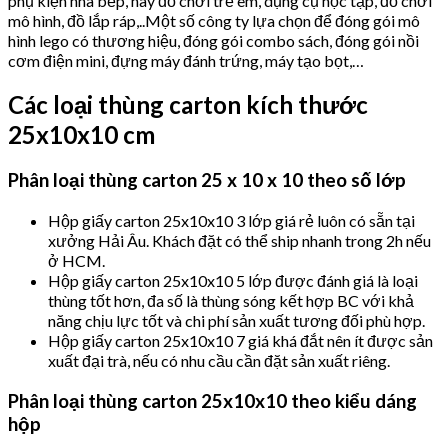
phụ kiện nhà bếp, hay đồ chơi trẻ em, dụng cụ học tập, đồ chơi
mô hình, đồ lắp ráp,..Một số công ty lựa chọn để đóng gói mô
hình lego có thương hiệu, đóng gói combo sách, đóng gói nồi
cơm điện mini, đựng máy đánh trứng, máy tạo bọt,…
Các loại thùng carton kích thước
25x10x10 cm
Phân loại thùng carton 25 x 10 x 10 theo số lớp
Hộp giấy carton 25x10x10 3 lớp giá rẻ luôn có sẵn tại
xưởng Hải Âu. Khách đặt có thể ship nhanh trong 2h nếu
ở HCM.
Hộp giấy carton 25x10x10 5 lớp được đánh giá là loại
thùng tốt hơn, đa số là thùng sóng kết hợp BC với khả
năng chịu lực tốt và chi phí sản xuất tương đối phù hợp.
Hộp giấy carton 25x10x10 7 giá khá đắt nên ít được sản
xuất đại trà, nếu có nhu cầu cần đặt sản xuất riêng.
Phân loại thùng carton 25x10x10 theo kiểu dáng
hộp