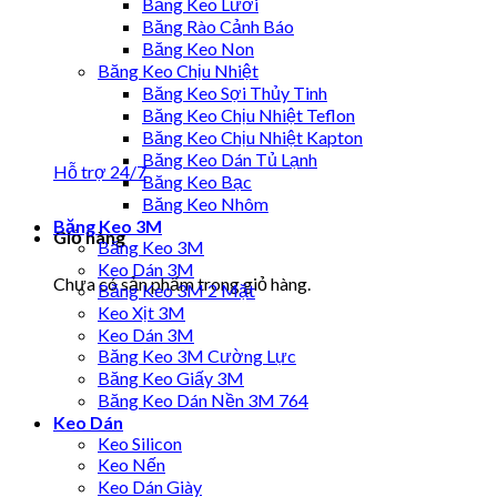
Băng Keo Lưới
Băng Rào Cảnh Báo
Băng Keo Non
Băng Keo Chịu Nhiệt
Băng Keo Sợi Thủy Tinh
Băng Keo Chịu Nhiệt Teflon
Băng Keo Chịu Nhiệt Kapton
Băng Keo Dán Tủ Lạnh
Hỗ trợ 24/7
Băng Keo Bạc
Băng Keo Nhôm
Băng Keo 3M
Giỏ hàng
Băng Keo 3M
Keo Dán 3M
Chưa có sản phẩm trong giỏ hàng.
Băng Keo 3M 2 Mặt
Keo Xịt 3M
Keo Dán 3M
Băng Keo 3M Cường Lực
Băng Keo Giấy 3M
Băng Keo Dán Nền 3M 764
Keo Dán
Keo Silicon
Keo Nến
Keo Dán Giày