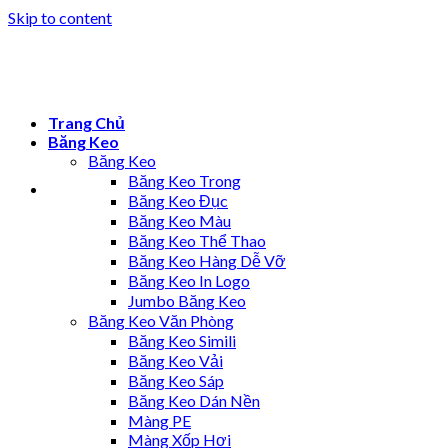
Skip to content
Trang Chủ
Băng Keo
Băng Keo
Băng Keo Trong
Băng Keo Đục
Băng Keo Màu
Băng Keo Thể Thao
Băng Keo Hàng Dễ Vỡ
Băng Keo In Logo
Jumbo Băng Keo
Băng Keo Văn Phòng
Băng Keo Simili
Băng Keo Vải
Băng Keo Sáp
Băng Keo Dán Nền
Màng PE
Màng Xốp Hơi