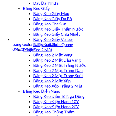
Dây Đai Nhựa
Băng Keo Giấy
Băng Keo Giấy Màu
Băng Keo Giấy Da Bò
Băng Keo Che Sơn
Băng Keo Giấy Thấm Nước
Băng Keo Giấy Chịu Nhiệt
Băng Keo Giấy Veneer
bangkeohaiau@gmail.com
Băng Keo Phản Quang
0982074224
Băng Keo 2 Mặt
Băng Keo 2 Mặt Vàng
Băng Keo 2 Mặt Dầu Vàng
Băng Keo 2 Mặt Trắng Nước
Băng Keo 2 Mặt Trắng Dầu
Băng Keo 2 Mặt Trong Suốt
Băng Keo 2 Mặt Xốp
Băng Keo Xốp Trắng 2 Mặt
Băng Keo Điện Nano
Băng Keo Điện Tô Nga Dũng
Băng Keo Điện Nano 10Y
Băng Keo Điện Nano 20Y
Băng Keo Chống Thấm