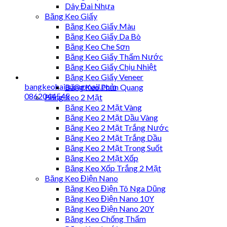
Dây Đai Nhựa
Băng Keo Giấy
Băng Keo Giấy Màu
Băng Keo Giấy Da Bò
Băng Keo Che Sơn
Băng Keo Giấy Thấm Nước
Băng Keo Giấy Chịu Nhiệt
Băng Keo Giấy Veneer
bangkeohaiau@gmail.com
Băng Keo Phản Quang
0862044545
Băng Keo 2 Mặt
Băng Keo 2 Mặt Vàng
Băng Keo 2 Mặt Dầu Vàng
Băng Keo 2 Mặt Trắng Nước
Băng Keo 2 Mặt Trắng Dầu
Băng Keo 2 Mặt Trong Suốt
Băng Keo 2 Mặt Xốp
Băng Keo Xốp Trắng 2 Mặt
Băng Keo Điện Nano
Băng Keo Điện Tô Nga Dũng
Băng Keo Điện Nano 10Y
Băng Keo Điện Nano 20Y
Băng Keo Chống Thấm