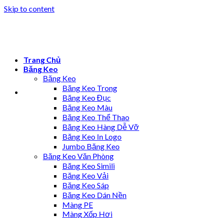
Skip to content
Trang Chủ
Băng Keo
Băng Keo
Băng Keo Trong
Băng Keo Đục
Băng Keo Màu
Băng Keo Thể Thao
Băng Keo Hàng Dễ Vỡ
Băng Keo In Logo
Jumbo Băng Keo
Băng Keo Văn Phòng
Băng Keo Simili
Băng Keo Vải
Băng Keo Sáp
Băng Keo Dán Nền
Màng PE
Màng Xốp Hơi