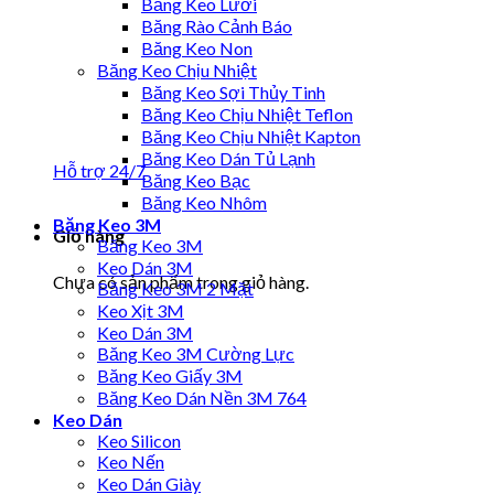
Băng Keo Lưới
Băng Rào Cảnh Báo
Băng Keo Non
Băng Keo Chịu Nhiệt
Băng Keo Sợi Thủy Tinh
Băng Keo Chịu Nhiệt Teflon
Băng Keo Chịu Nhiệt Kapton
Băng Keo Dán Tủ Lạnh
Hỗ trợ 24/7
Băng Keo Bạc
Băng Keo Nhôm
Băng Keo 3M
Giỏ hàng
Băng Keo 3M
Keo Dán 3M
Chưa có sản phẩm trong giỏ hàng.
Băng Keo 3M 2 Mặt
Keo Xịt 3M
Keo Dán 3M
Băng Keo 3M Cường Lực
Băng Keo Giấy 3M
Băng Keo Dán Nền 3M 764
Keo Dán
Keo Silicon
Keo Nến
Keo Dán Giày