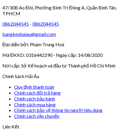
47/30B Ao Đôi, Phường Bình Trị Đông A, Quận Bình Tân,
TPHCM
0862044545
-
0862044545
bangkeohaiau@gmail.com
Đại diện bởi: Phạm Trung Hoà
Mã ĐKKD: 0316442290 - Ngày cấp: 14/08/2020
Nơi cấp: Sở Kế hoạch và đầu tư Thành phố Hồ Chí Minh
Chính Sách Hải Âu
Quy định thanh toán
Chính sách đổi trả hàng
Chính sách bảo hành
Chính sách mua hàng
Chính sách bảo vệ thông tin người tiêu dùng
Chính sách vận chuyển
Liên Kết