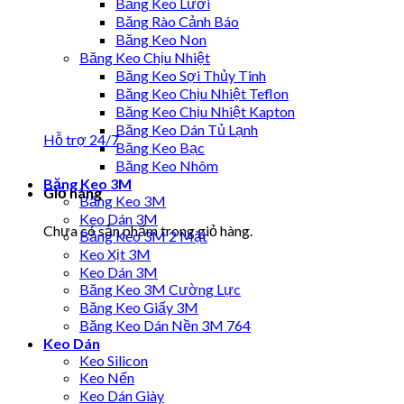
Băng Keo Lưới
Băng Rào Cảnh Báo
Băng Keo Non
Băng Keo Chịu Nhiệt
Băng Keo Sợi Thủy Tinh
Băng Keo Chịu Nhiệt Teflon
Băng Keo Chịu Nhiệt Kapton
Băng Keo Dán Tủ Lạnh
Hỗ trợ 24/7
Băng Keo Bạc
Băng Keo Nhôm
Băng Keo 3M
Giỏ hàng
Băng Keo 3M
Keo Dán 3M
Chưa có sản phẩm trong giỏ hàng.
Băng Keo 3M 2 Mặt
Keo Xịt 3M
Keo Dán 3M
Băng Keo 3M Cường Lực
Băng Keo Giấy 3M
Băng Keo Dán Nền 3M 764
Keo Dán
Keo Silicon
Keo Nến
Keo Dán Giày