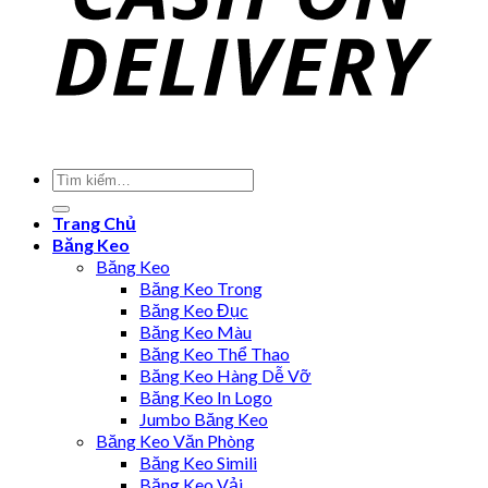
Trang Chủ
Băng Keo
Băng Keo
Băng Keo Trong
Băng Keo Đục
Băng Keo Màu
Băng Keo Thể Thao
Băng Keo Hàng Dễ Vỡ
Băng Keo In Logo
Jumbo Băng Keo
Băng Keo Văn Phòng
Băng Keo Simili
Băng Keo Vải