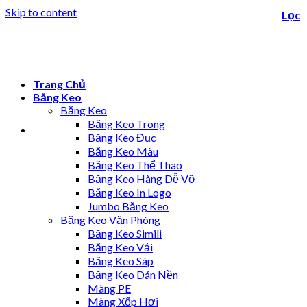
Skip to content
Lọc
Trang Chủ
Băng Keo
Băng Keo
Băng Keo Trong
Băng Keo Đục
Băng Keo Màu
Băng Keo Thể Thao
Băng Keo Hàng Dễ Vỡ
Băng Keo In Logo
Jumbo Băng Keo
Băng Keo Văn Phòng
Băng Keo Simili
Băng Keo Vải
Băng Keo Sáp
Băng Keo Dán Nền
Màng PE
Màng Xốp Hơi