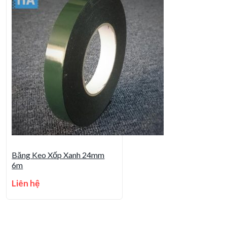
Băng Keo Xốp Xanh 24mm
6m
Liên hệ