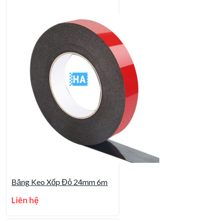
Băng Keo Xốp Đỏ 24mm 6m
Liên hệ