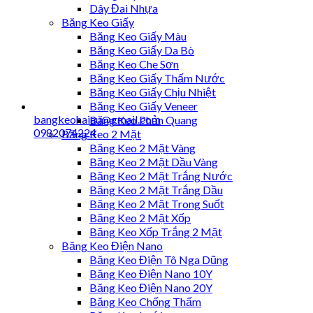
Dây Đai Nhựa
Băng Keo Giấy
Băng Keo Giấy Màu
Băng Keo Giấy Da Bò
Băng Keo Che Sơn
Băng Keo Giấy Thấm Nước
Băng Keo Giấy Chịu Nhiệt
Băng Keo Giấy Veneer
bangkeohaiau@gmail.com
Băng Keo Phản Quang
0982074224
Băng Keo 2 Mặt
Băng Keo 2 Mặt Vàng
Băng Keo 2 Mặt Dầu Vàng
Băng Keo 2 Mặt Trắng Nước
Băng Keo 2 Mặt Trắng Dầu
Băng Keo 2 Mặt Trong Suốt
Băng Keo 2 Mặt Xốp
Băng Keo Xốp Trắng 2 Mặt
Băng Keo Điện Nano
Băng Keo Điện Tô Nga Dũng
Băng Keo Điện Nano 10Y
Băng Keo Điện Nano 20Y
Băng Keo Chống Thấm