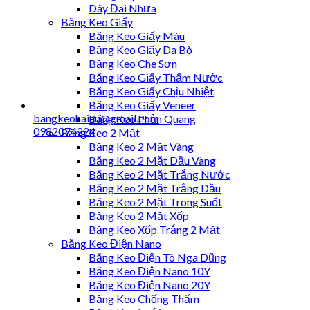
Dây Đai Nhựa
Băng Keo Giấy
Băng Keo Giấy Màu
Băng Keo Giấy Da Bò
Băng Keo Che Sơn
Băng Keo Giấy Thấm Nước
Băng Keo Giấy Chịu Nhiệt
Băng Keo Giấy Veneer
bangkeohaiau@gmail.com
Băng Keo Phản Quang
0982074224
Băng Keo 2 Mặt
Băng Keo 2 Mặt Vàng
Băng Keo 2 Mặt Dầu Vàng
Băng Keo 2 Mặt Trắng Nước
Băng Keo 2 Mặt Trắng Dầu
Băng Keo 2 Mặt Trong Suốt
Băng Keo 2 Mặt Xốp
Băng Keo Xốp Trắng 2 Mặt
Băng Keo Điện Nano
Băng Keo Điện Tô Nga Dũng
Băng Keo Điện Nano 10Y
Băng Keo Điện Nano 20Y
Băng Keo Chống Thấm