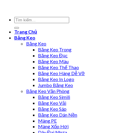
Trang Chủ
Băng Keo
Băng Keo
Băng Keo Trong
Băng Keo Đục
Băng Keo Màu
Băng Keo Thể Thao
Băng Keo Hàng Dễ Vỡ
Băng Keo In Logo
Jumbo Băng Keo
Băng Keo Văn Phòng
Băng Keo Simili
Băng Keo Vải
Băng Keo Sáp
Băng Keo Dán Nền
Màng PE
Màng Xốp Hơi
Dây Đai Nhựa