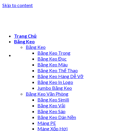
Skip to content
Trang Chủ
Băng Keo
Băng Keo
Băng Keo Trong
Băng Keo Đục
Băng Keo Màu
Băng Keo Thể Thao
Băng Keo Hàng Dễ Vỡ
Băng Keo In Logo
Jumbo Băng Keo
Băng Keo Văn Phòng
Băng Keo Simili
Băng Keo Vải
Băng Keo Sáp
Băng Keo Dán Nền
Màng PE
Màng Xốp Hơi