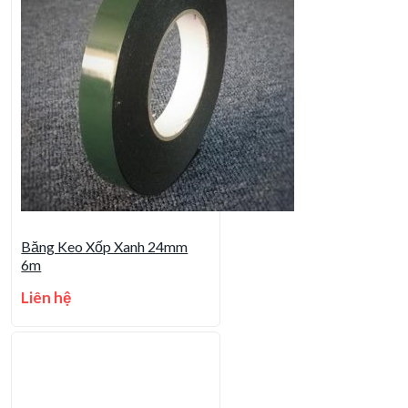
Băng Keo Xốp Xanh 24mm
6m
Liên hệ