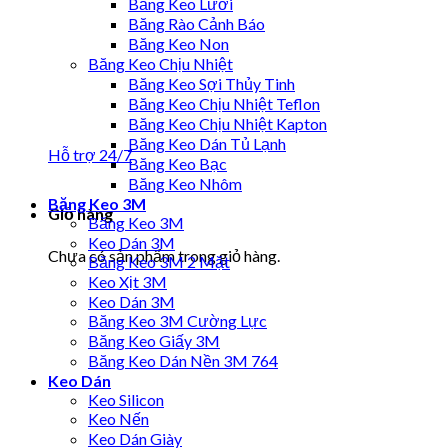
Băng Keo Lưới
Băng Rào Cảnh Báo
Băng Keo Non
Băng Keo Chịu Nhiệt
Băng Keo Sợi Thủy Tinh
Băng Keo Chịu Nhiệt Teflon
Băng Keo Chịu Nhiệt Kapton
Băng Keo Dán Tủ Lạnh
Hỗ trợ 24/7
Băng Keo Bạc
Băng Keo Nhôm
Băng Keo 3M
Giỏ hàng
Băng Keo 3M
Keo Dán 3M
Chưa có sản phẩm trong giỏ hàng.
Băng Keo 3M 2 Mặt
Keo Xịt 3M
Keo Dán 3M
Băng Keo 3M Cường Lực
Băng Keo Giấy 3M
Băng Keo Dán Nền 3M 764
Keo Dán
Keo Silicon
Keo Nến
Keo Dán Giày