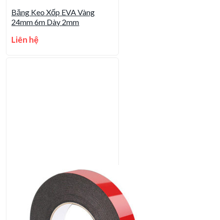
Băng Keo Xốp EVA Vàng
24mm 6m Dày 2mm
Liên hệ