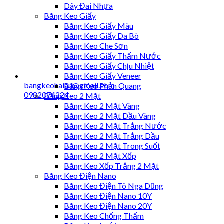
Dây Đai Nhựa
Băng Keo Giấy
Băng Keo Giấy Màu
Băng Keo Giấy Da Bò
Băng Keo Che Sơn
Băng Keo Giấy Thấm Nước
Băng Keo Giấy Chịu Nhiệt
Băng Keo Giấy Veneer
bangkeohaiau@gmail.com
Băng Keo Phản Quang
0982074224
Băng Keo 2 Mặt
Băng Keo 2 Mặt Vàng
Băng Keo 2 Mặt Dầu Vàng
Băng Keo 2 Mặt Trắng Nước
Băng Keo 2 Mặt Trắng Dầu
Băng Keo 2 Mặt Trong Suốt
Băng Keo 2 Mặt Xốp
Băng Keo Xốp Trắng 2 Mặt
Băng Keo Điện Nano
Băng Keo Điện Tô Nga Dũng
Băng Keo Điện Nano 10Y
Băng Keo Điện Nano 20Y
Băng Keo Chống Thấm