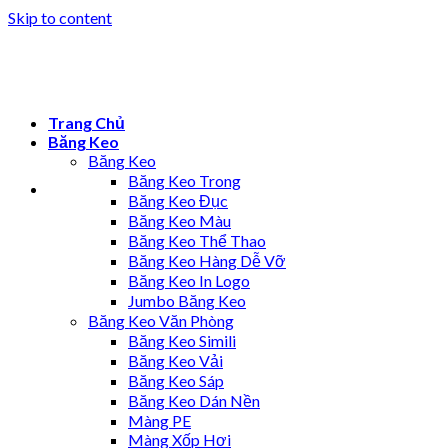
Skip to content
Trang Chủ
Băng Keo
Băng Keo
Băng Keo Trong
Băng Keo Đục
Băng Keo Màu
Băng Keo Thể Thao
Băng Keo Hàng Dễ Vỡ
Băng Keo In Logo
Jumbo Băng Keo
Băng Keo Văn Phòng
Băng Keo Simili
Băng Keo Vải
Băng Keo Sáp
Băng Keo Dán Nền
Màng PE
Màng Xốp Hơi