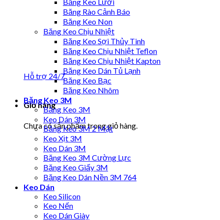
Băng Keo Lưới
Băng Rào Cảnh Báo
Băng Keo Non
Băng Keo Chịu Nhiệt
Băng Keo Sợi Thủy Tinh
Băng Keo Chịu Nhiệt Teflon
Băng Keo Chịu Nhiệt Kapton
Băng Keo Dán Tủ Lạnh
Hỗ trợ 24/7
Băng Keo Bạc
Băng Keo Nhôm
Băng Keo 3M
Giỏ hàng
Băng Keo 3M
Keo Dán 3M
Chưa có sản phẩm trong giỏ hàng.
Băng Keo 3M 2 Mặt
Keo Xịt 3M
Keo Dán 3M
Băng Keo 3M Cường Lực
Băng Keo Giấy 3M
Băng Keo Dán Nền 3M 764
Keo Dán
Keo Silicon
Keo Nến
Keo Dán Giày