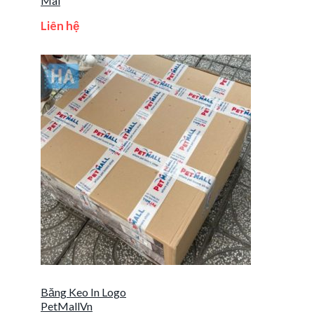
Mãi
Liên hệ
Băng Keo In Logo
PetMallVn