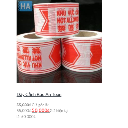
Dây Cảnh Báo An Toàn
55,000
₫
Giá gốc là:
50,000
₫
55,000₫.
Giá hiện tại
là: 50,000₫.