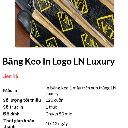
Băng Keo In Logo LN Luxury
Liên hệ
In băng keo 1 màu trên nền trắng LN
Mẫu in
Luxury
Số lượng tối thiểu
120 cuộn
Số trục in
1 trục
Độ dính
Chuẩn 50 mic
Thời gian hoàn
10-12 ngày
thành