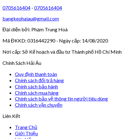
0705616404
-
0705616404
bangkeohaiau@gmail.com
Đại diện bởi: Phạm Trung Hoà
Mã ĐKKD: 0316442290 - Ngày cấp: 14/08/2020
Nơi cấp: Sở Kế hoạch và đầu tư Thành phố Hồ Chí Minh
Chính Sách Hải Âu
Quy định thanh toán
Chính sách đổi trả hàng
Chính sách bảo hành
Chính sách mua hàng
Chính sách bảo vệ thông tin người tiêu dùng
Chính sách vận chuyển
Liên Kết
Trang Chủ
Giới Thiệu