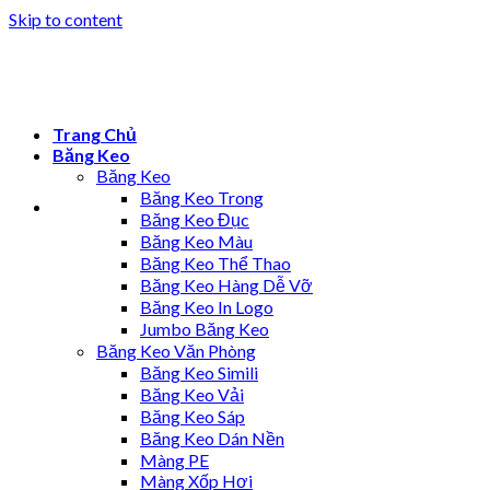
Skip to content
Trang Chủ
Băng Keo
Băng Keo
Băng Keo Trong
Băng Keo Đục
Băng Keo Màu
Băng Keo Thể Thao
Băng Keo Hàng Dễ Vỡ
Băng Keo In Logo
Jumbo Băng Keo
Băng Keo Văn Phòng
Băng Keo Simili
Băng Keo Vải
Băng Keo Sáp
Băng Keo Dán Nền
Màng PE
Màng Xốp Hơi