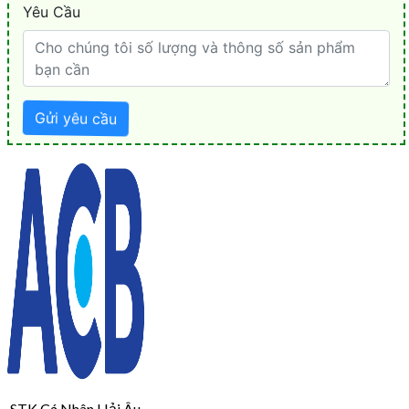
STK Cá Nhân Hải Âu