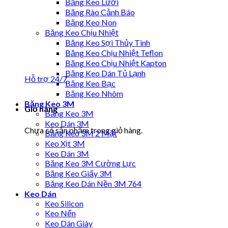
Băng Keo Lưới
Băng Rào Cảnh Báo
Băng Keo Non
Băng Keo Chịu Nhiệt
Băng Keo Sợi Thủy Tinh
Băng Keo Chịu Nhiệt Teflon
Băng Keo Chịu Nhiệt Kapton
Băng Keo Dán Tủ Lạnh
Hỗ trợ 24/7
Băng Keo Bạc
Băng Keo Nhôm
Băng Keo 3M
Giỏ hàng
Băng Keo 3M
Keo Dán 3M
Chưa có sản phẩm trong giỏ hàng.
Băng Keo 3M 2 Mặt
Keo Xịt 3M
Keo Dán 3M
Băng Keo 3M Cường Lực
Băng Keo Giấy 3M
Băng Keo Dán Nền 3M 764
Keo Dán
Keo Silicon
Keo Nến
Keo Dán Giày