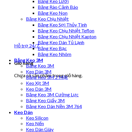
Băng Keo Lưới
Băng Rào Cảnh Báo
Băng Keo Non
Băng Keo Chịu Nhiệt
Băng Keo Sợi Thủy Tinh
Băng Keo Chịu Nhiệt Teflon
Băng Keo Chịu Nhiệt Kapton
Băng Keo Dán Tủ Lạnh
Hỗ trợ 24/7
Băng Keo Bạc
Băng Keo Nhôm
Băng Keo 3M
Giỏ hàng
Băng Keo 3M
Keo Dán 3M
Chưa có sản phẩm trong giỏ hàng.
Băng Keo 3M 2 Mặt
Keo Xịt 3M
Keo Dán 3M
Băng Keo 3M Cường Lực
Băng Keo Giấy 3M
Băng Keo Dán Nền 3M 764
Keo Dán
Keo Silicon
Keo Nến
Keo Dán Giày