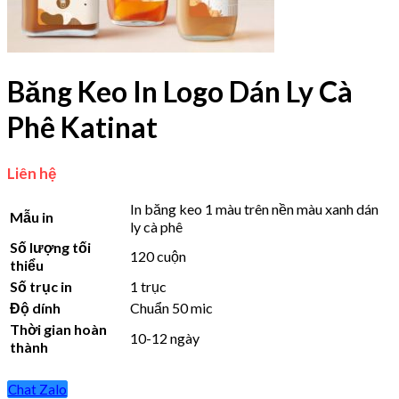
Băng Keo In Logo Dán Ly Cà
Phê Katinat
Liên hệ
In băng keo 1 màu trên nền màu xanh dán
Mẫu in
ly cà phê
Số lượng tối
120 cuộn
thiểu
Số trục in
1 trục
Độ dính
Chuẩn 50 mic
Thời gian hoàn
10-12 ngày
thành
Chat Zalo