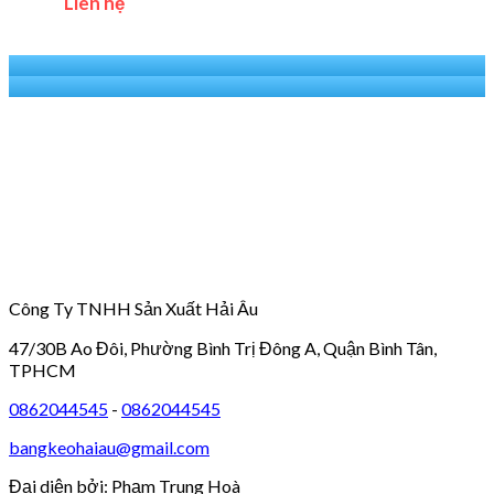
Liên hệ
Công Ty TNHH Sản Xuất Hải Âu
47/30B Ao Đôi, Phường Bình Trị Đông A, Quận Bình Tân,
TPHCM
0862044545
-
0862044545
bangkeohaiau@gmail.com
Đại diện bởi: Phạm Trung Hoà