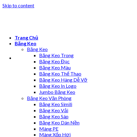
Skip to content
Trang Chủ
Băng Keo
Băng Keo
Băng Keo Trong
Băng Keo Đục
Băng Keo Màu
Băng Keo Thể Thao
Băng Keo Hàng Dễ Vỡ
Băng Keo In Logo
Jumbo Băng Keo
Băng Keo Văn Phòng
Băng Keo Simili
Băng Keo Vải
Băng Keo Sáp
Băng Keo Dán Nền
Màng PE
Màng Xốp Hơi