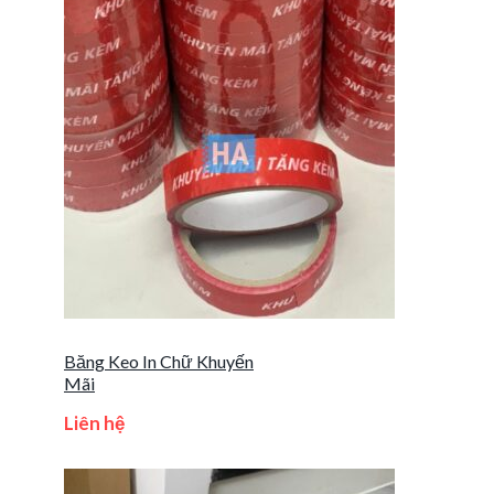
Băng Keo In Chữ Khuyến
Mãi
Liên hệ