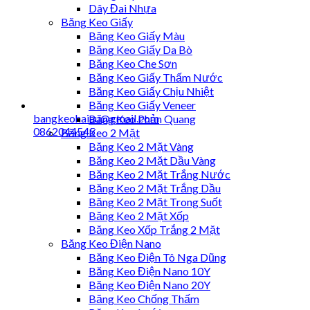
Dây Đai Nhựa
Băng Keo Giấy
Băng Keo Giấy Màu
Băng Keo Giấy Da Bò
Băng Keo Che Sơn
Băng Keo Giấy Thấm Nước
Băng Keo Giấy Chịu Nhiệt
Băng Keo Giấy Veneer
bangkeohaiau@gmail.com
Băng Keo Phản Quang
0862044545
Băng Keo 2 Mặt
Băng Keo 2 Mặt Vàng
Băng Keo 2 Mặt Dầu Vàng
Băng Keo 2 Mặt Trắng Nước
Băng Keo 2 Mặt Trắng Dầu
Băng Keo 2 Mặt Trong Suốt
Băng Keo 2 Mặt Xốp
Băng Keo Xốp Trắng 2 Mặt
Băng Keo Điện Nano
Băng Keo Điện Tô Nga Dũng
Băng Keo Điện Nano 10Y
Băng Keo Điện Nano 20Y
Băng Keo Chống Thấm