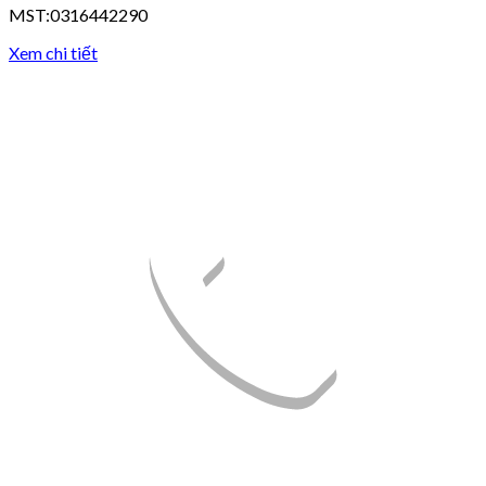
MST:0316442290
Xem chi tiết