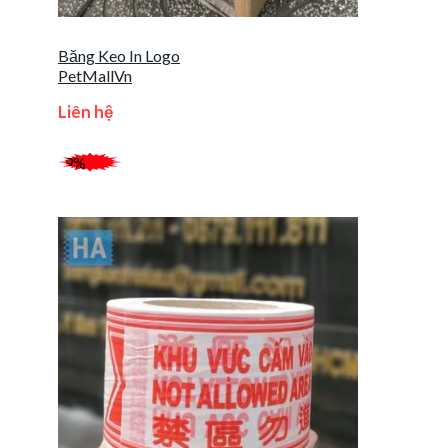
Băng Keo In Logo
PetMallVn
Liên hệ
-9%