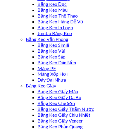
Băng Keo Đục
Băng Keo Màu
Băng Keo Thể Thao
Băng Keo Hàng Dễ Vỡ
Băng Keo In Logo
Jumbo Băng Keo
Băng Keo Văn Phòng
Băng Keo Simili
Băng Keo Vải
Băng Keo Sáp
Băng Keo Dán Nền
Màng PE
Màng Xốp Hơi
Dây Đai Nhựa
Băng Keo Giấy
Băng Keo Giấy Màu
Băng Keo Giấy Da Bò
Băng Keo Che Sơn
Băng Keo Giấy Thấm Nước
Băng Keo Giấy Chịu Nhiệt
Băng Keo Giấy Veneer
Băng Keo Phản Quang