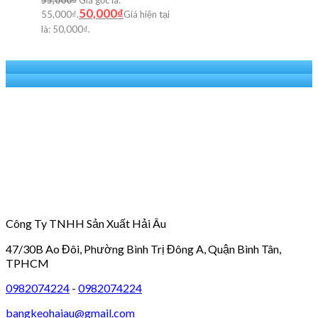
50,000
₫
55,000₫.
Giá hiện tại
là: 50,000₫.
Công Ty TNHH Sản Xuất Hải Âu
47/30B Ao Đôi, Phường Bình Trị Đông A, Quận Bình Tân,
TPHCM
0982074224
-
0982074224
bangkeohaiau@gmail.com