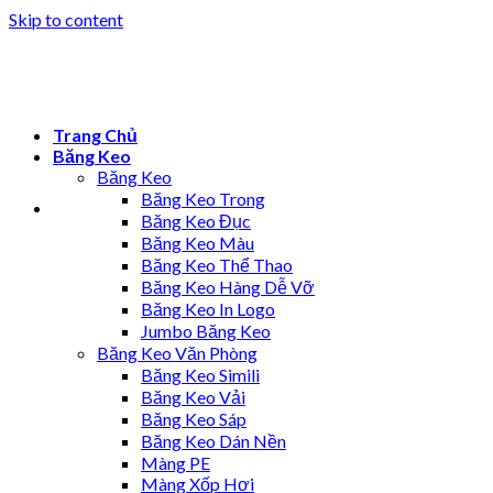
Skip to content
Trang Chủ
Băng Keo
Băng Keo
Băng Keo Trong
Băng Keo Đục
Băng Keo Màu
Băng Keo Thể Thao
Băng Keo Hàng Dễ Vỡ
Băng Keo In Logo
Jumbo Băng Keo
Băng Keo Văn Phòng
Băng Keo Simili
Băng Keo Vải
Băng Keo Sáp
Băng Keo Dán Nền
Màng PE
Màng Xốp Hơi