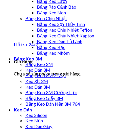
Băng Keo Lưới
Băng Rào Cảnh Báo
Băng Keo Non
Băng Keo Chịu Nhiệt
Băng Keo Sợi Thủy Tinh
Băng Keo Chịu Nhiệt Teflon
Băng Keo Chịu Nhiệt Kapton
Băng Keo Dán Tủ Lạnh
Hỗ trợ 24/7
Băng Keo Bạc
Băng Keo Nhôm
Băng Keo 3M
Giỏ hàng
Băng Keo 3M
Keo Dán 3M
Chưa có sản phẩm trong giỏ hàng.
Băng Keo 3M 2 Mặt
Keo Xịt 3M
Keo Dán 3M
Băng Keo 3M Cường Lực
Băng Keo Giấy 3M
Băng Keo Dán Nền 3M 764
Keo Dán
Keo Silicon
Keo Nến
Keo Dán Giày