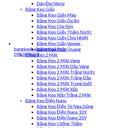
Dây Đai Nhựa
Băng Keo Giấy
Băng Keo Giấy Màu
Băng Keo Giấy Da Bò
Băng Keo Che Sơn
Băng Keo Giấy Thấm Nước
Băng Keo Giấy Chịu Nhiệt
Băng Keo Giấy Veneer
bangkeohaiau@gmail.com
Băng Keo Phản Quang
0982074224
Băng Keo 2 Mặt
Băng Keo 2 Mặt Vàng
Băng Keo 2 Mặt Dầu Vàng
Băng Keo 2 Mặt Trắng Nước
Băng Keo 2 Mặt Trắng Dầu
Băng Keo 2 Mặt Trong Suốt
Băng Keo 2 Mặt Xốp
Băng Keo Xốp Trắng 2 Mặt
Băng Keo Điện Nano
Băng Keo Điện Tô Nga Dũng
Băng Keo Điện Nano 10Y
Băng Keo Điện Nano 20Y
Băng Keo Chống Thấm