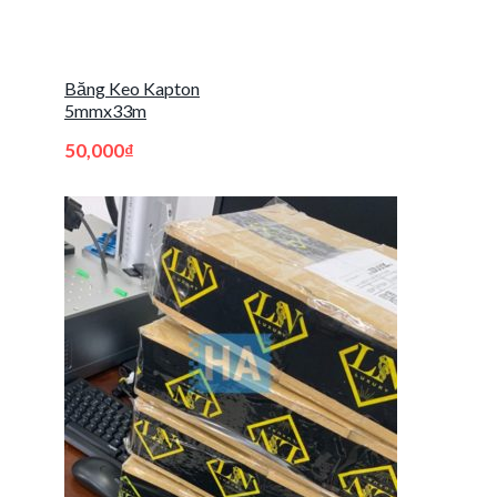
Băng Keo Kapton
5mmx33m
50,000
₫