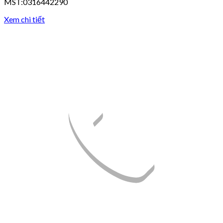
MST:0316442290
Xem chi tiết