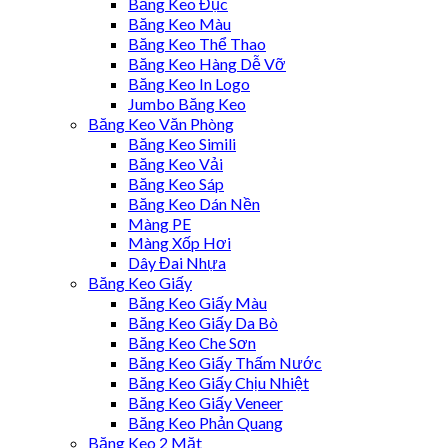
Băng Keo Đục
Băng Keo Màu
Băng Keo Thể Thao
Băng Keo Hàng Dễ Vỡ
Băng Keo In Logo
Jumbo Băng Keo
Băng Keo Văn Phòng
Băng Keo Simili
Băng Keo Vải
Băng Keo Sáp
Băng Keo Dán Nền
Màng PE
Màng Xốp Hơi
Dây Đai Nhựa
Băng Keo Giấy
Băng Keo Giấy Màu
Băng Keo Giấy Da Bò
Băng Keo Che Sơn
Băng Keo Giấy Thấm Nước
Băng Keo Giấy Chịu Nhiệt
Băng Keo Giấy Veneer
Băng Keo Phản Quang
Băng Keo 2 Mặt