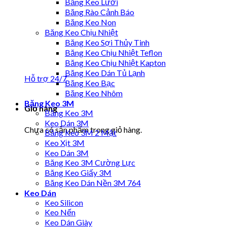
Băng Keo Lưới
Băng Rào Cảnh Báo
Băng Keo Non
Băng Keo Chịu Nhiệt
Băng Keo Sợi Thủy Tinh
Băng Keo Chịu Nhiệt Teflon
Băng Keo Chịu Nhiệt Kapton
Băng Keo Dán Tủ Lạnh
Hỗ trợ 24/7
Băng Keo Bạc
Băng Keo Nhôm
Băng Keo 3M
Giỏ hàng
Băng Keo 3M
Keo Dán 3M
Chưa có sản phẩm trong giỏ hàng.
Băng Keo 3M 2 Mặt
Keo Xịt 3M
Keo Dán 3M
Băng Keo 3M Cường Lực
Băng Keo Giấy 3M
Băng Keo Dán Nền 3M 764
Keo Dán
Keo Silicon
Keo Nến
Keo Dán Giày