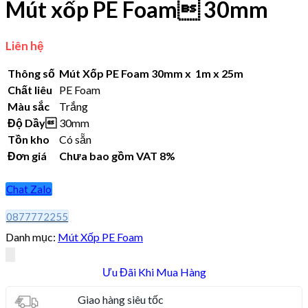
Mút xốp PE Foam 30mm
Liên hệ
Thông số
Mút Xốp PE Foam 30mm x 1m x 25m
Chất liêu
PE Foam
Màu sắc
Trắng
Độ Dầy
30mm
Tồn kho
Có sẵn
Đơn giá
Chưa bao gồm VAT 8%
Chat Zalo
0877772255
Danh mục:
Mút Xốp PE Foam
Ưu Đãi Khi Mua Hàng
Giao hàng siêu tốc