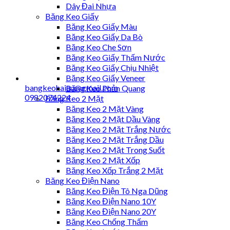
Dây Đai Nhựa
Băng Keo Giấy
Băng Keo Giấy Màu
Băng Keo Giấy Da Bò
Băng Keo Che Sơn
Băng Keo Giấy Thấm Nước
Băng Keo Giấy Chịu Nhiệt
Băng Keo Giấy Veneer
bangkeohaiau@gmail.com
Băng Keo Phản Quang
0982074224
Băng Keo 2 Mặt
Băng Keo 2 Mặt Vàng
Băng Keo 2 Mặt Dầu Vàng
Băng Keo 2 Mặt Trắng Nước
Băng Keo 2 Mặt Trắng Dầu
Băng Keo 2 Mặt Trong Suốt
Băng Keo 2 Mặt Xốp
Băng Keo Xốp Trắng 2 Mặt
Băng Keo Điện Nano
Băng Keo Điện Tô Nga Dũng
Băng Keo Điện Nano 10Y
Băng Keo Điện Nano 20Y
Băng Keo Chống Thấm