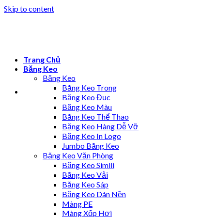
Skip to content
Trang Chủ
Băng Keo
Băng Keo
Băng Keo Trong
Băng Keo Đục
Băng Keo Màu
Băng Keo Thể Thao
Băng Keo Hàng Dễ Vỡ
Băng Keo In Logo
Jumbo Băng Keo
Băng Keo Văn Phòng
Băng Keo Simili
Băng Keo Vải
Băng Keo Sáp
Băng Keo Dán Nền
Màng PE
Màng Xốp Hơi