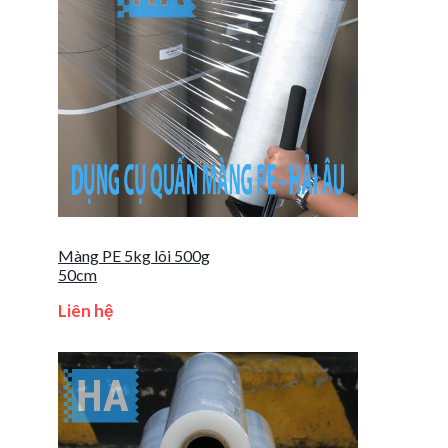
Màng PE 5kg lõi 500g
50cm
Liên hệ