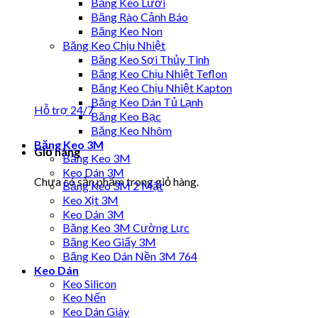
Băng Keo Lưới
Băng Rào Cảnh Báo
Băng Keo Non
Băng Keo Chịu Nhiệt
Băng Keo Sợi Thủy Tinh
Băng Keo Chịu Nhiệt Teflon
Băng Keo Chịu Nhiệt Kapton
Băng Keo Dán Tủ Lạnh
Hỗ trợ 24/7
Băng Keo Bạc
Băng Keo Nhôm
Băng Keo 3M
Giỏ hàng
Băng Keo 3M
Keo Dán 3M
Chưa có sản phẩm trong giỏ hàng.
Băng Keo 3M 2 Mặt
Keo Xịt 3M
Keo Dán 3M
Băng Keo 3M Cường Lực
Băng Keo Giấy 3M
Băng Keo Dán Nền 3M 764
Keo Dán
Keo Silicon
Keo Nến
Keo Dán Giày