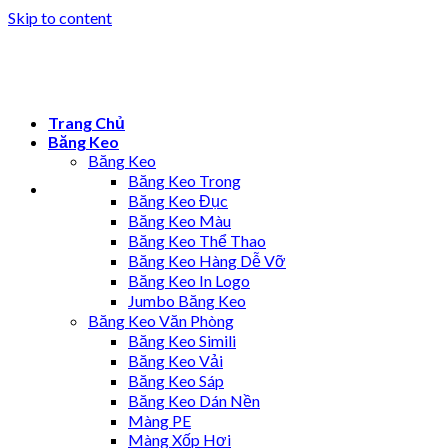
Skip to content
Trang Chủ
Băng Keo
Băng Keo
Băng Keo Trong
Băng Keo Đục
Băng Keo Màu
Băng Keo Thể Thao
Băng Keo Hàng Dễ Vỡ
Băng Keo In Logo
Jumbo Băng Keo
Băng Keo Văn Phòng
Băng Keo Simili
Băng Keo Vải
Băng Keo Sáp
Băng Keo Dán Nền
Màng PE
Màng Xốp Hơi