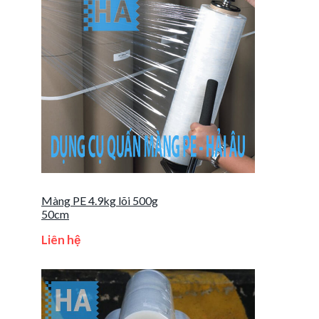
Màng PE 4.9kg lõi 500g
50cm
Liên hệ