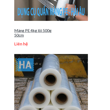
Màng PE 4kg lõi 500g
50cm
Liên hệ