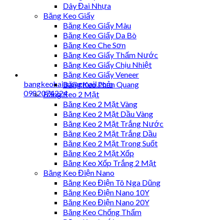
Dây Đai Nhựa
Băng Keo Giấy
Băng Keo Giấy Màu
Băng Keo Giấy Da Bò
Băng Keo Che Sơn
Băng Keo Giấy Thấm Nước
Băng Keo Giấy Chịu Nhiệt
Băng Keo Giấy Veneer
bangkeohaiau@gmail.com
Băng Keo Phản Quang
0982074224
Băng Keo 2 Mặt
Băng Keo 2 Mặt Vàng
Băng Keo 2 Mặt Dầu Vàng
Băng Keo 2 Mặt Trắng Nước
Băng Keo 2 Mặt Trắng Dầu
Băng Keo 2 Mặt Trong Suốt
Băng Keo 2 Mặt Xốp
Băng Keo Xốp Trắng 2 Mặt
Băng Keo Điện Nano
Băng Keo Điện Tô Nga Dũng
Băng Keo Điện Nano 10Y
Băng Keo Điện Nano 20Y
Băng Keo Chống Thấm