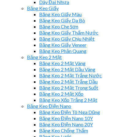
Dây Đai Nhựa
Băng Keo Giấy
Băng Keo Giấy Màu
Băng Keo Giấy Da Bò
Băng Keo Che Sơn
Băng Keo Giấy Thấm Nước
Băng Keo Giấy Chịu Nhiệt
Băng Keo Giấy Veneer
Băng Keo Phản Quang
Băng Keo 2 Mặt
Băng Keo 2 Mặt Vàng
Băng Keo 2 Mặt Dầu Vàng
Băng Keo 2 Mặt Trắng Nước
Băng Keo 2 Mặt Trắng Dầu
Băng Keo 2 Mặt Trong Suốt
Băng Keo 2 Mặt Xốp
Băng Keo Xốp Trắng 2 Mặt
Băng Keo Điện Nano
Băng Keo Điện Tô Nga Dũng
Băng Keo Điện Nano 10Y
Băng Keo Điện Nano 20Y
Băng Keo Chống Thấm
Băng Keo Lưới