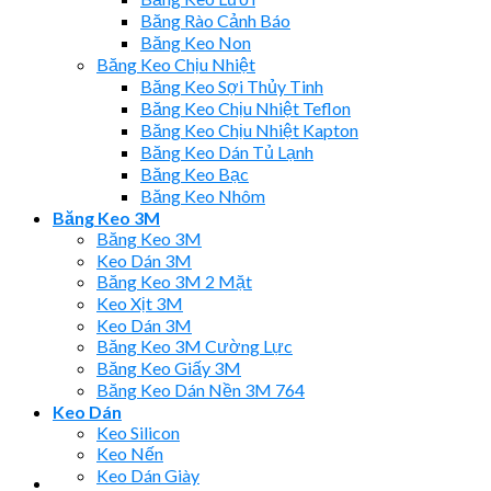
Băng Rào Cảnh Báo
Băng Keo Non
Băng Keo Chịu Nhiệt
Băng Keo Sợi Thủy Tinh
Băng Keo Chịu Nhiệt Teflon
Băng Keo Chịu Nhiệt Kapton
Băng Keo Dán Tủ Lạnh
Băng Keo Bạc
Băng Keo Nhôm
Băng Keo 3M
Băng Keo 3M
Keo Dán 3M
Băng Keo 3M 2 Mặt
Keo Xịt 3M
Keo Dán 3M
Băng Keo 3M Cường Lực
Băng Keo Giấy 3M
Băng Keo Dán Nền 3M 764
Keo Dán
Keo Silicon
Keo Nến
Keo Dán Giày