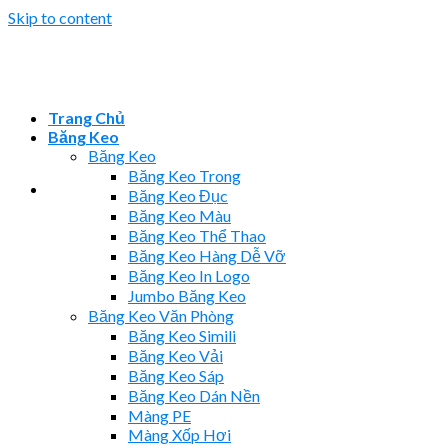
Skip to content
Trang Chủ
Băng Keo
Băng Keo
Băng Keo Trong
Băng Keo Đục
Băng Keo Màu
Băng Keo Thể Thao
Băng Keo Hàng Dễ Vỡ
Băng Keo In Logo
Jumbo Băng Keo
Băng Keo Văn Phòng
Băng Keo Simili
Băng Keo Vải
Băng Keo Sáp
Băng Keo Dán Nền
Màng PE
Màng Xốp Hơi