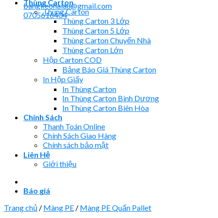
Thùng Carton
bangkeohaiau@gmail.com
Thùng Carton
0705616404
Thùng Carton 3 Lớp
Thùng Carton 5 Lớp
Thùng Carton Chuyển Nhà
Thùng Carton Lớn
Hộp Carton COD
Bảng Báo Giá Thùng Carton
In Hộp Giấy
In Thùng Carton
In Thùng Carton Bình Dương
In Thùng Carton Biên Hòa
Chính Sách
Thanh Toán Online
Chính Sách Giao Hàng
Chính sách bảo mật
Liên Hệ
Giới thiệu
Báo giá
Trang chủ
/
Màng PE
/
Màng PE Quấn Pallet