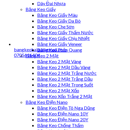
Dây Đai Nhựa
Băng Keo Giấy
Băng Keo Giấy Màu
Băng Keo Giấy Da Bò
Băng Keo Che Sơn
Băng Keo Giấy Thấm Nước
Băng Keo Giấy Chịu Nhiệt
Băng Keo Giấy Veneer
bangkeohaiau@gmail.com
Băng Keo Phản Quang
0705616404
Băng Keo 2 Mặt
Băng Keo 2 Mặt Vàng
Băng Keo 2 Mặt Dầu Vàng
Băng Keo 2 Mặt Trắng Nước
Băng Keo 2 Mặt Trắng Dầu
Băng Keo 2 Mặt Trong Suốt
Băng Keo 2 Mặt Xốp
Băng Keo Xốp Trắng 2 Mặt
Băng Keo Điện Nano
Băng Keo Điện Tô Nga Dũng
Băng Keo Điện Nano 10Y
Băng Keo Điện Nano 20Y
Băng Keo Chống Thấm