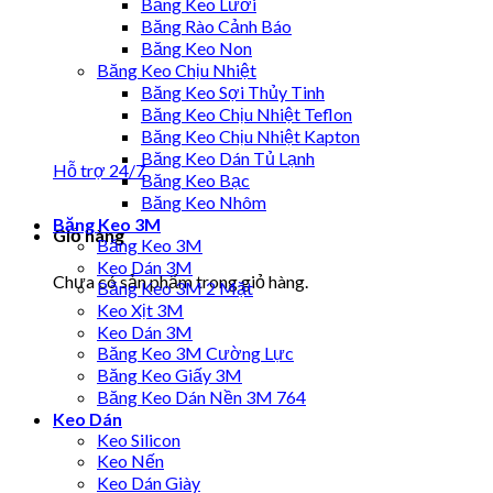
Băng Keo Lưới
Băng Rào Cảnh Báo
Băng Keo Non
Băng Keo Chịu Nhiệt
Băng Keo Sợi Thủy Tinh
Băng Keo Chịu Nhiệt Teflon
Băng Keo Chịu Nhiệt Kapton
Băng Keo Dán Tủ Lạnh
Hỗ trợ 24/7
Băng Keo Bạc
Băng Keo Nhôm
Băng Keo 3M
Giỏ hàng
Băng Keo 3M
Keo Dán 3M
Chưa có sản phẩm trong giỏ hàng.
Băng Keo 3M 2 Mặt
Keo Xịt 3M
Keo Dán 3M
Băng Keo 3M Cường Lực
Băng Keo Giấy 3M
Băng Keo Dán Nền 3M 764
Keo Dán
Keo Silicon
Keo Nến
Keo Dán Giày