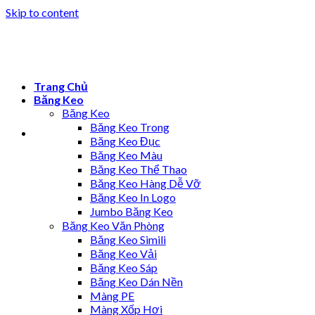
Skip to content
Trang Chủ
Băng Keo
Băng Keo
Băng Keo Trong
Băng Keo Đục
Băng Keo Màu
Băng Keo Thể Thao
Băng Keo Hàng Dễ Vỡ
Băng Keo In Logo
Jumbo Băng Keo
Băng Keo Văn Phòng
Băng Keo Simili
Băng Keo Vải
Băng Keo Sáp
Băng Keo Dán Nền
Màng PE
Màng Xốp Hơi