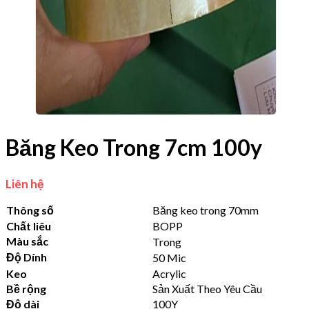
Băng Keo Trong 7cm 100y
Liên hệ
Thông số
Băng keo trong 70mm
Chất liêu
BOPP
Màu sắc
Trong
Độ Dính
50 Mic
Keo
Acrylic
Bề rộng
Sản Xuất Theo Yêu Cầu
Độ dài
100Y