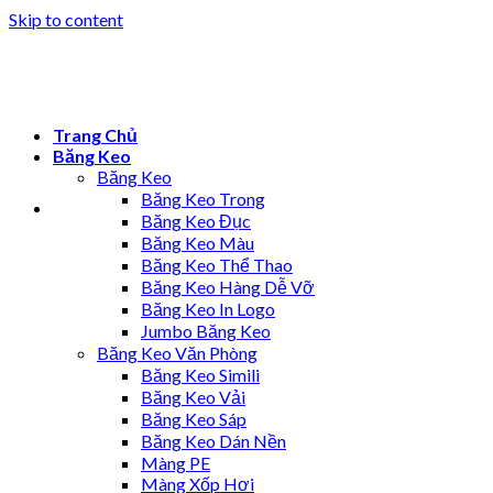
Skip to content
Trang Chủ
Băng Keo
Băng Keo
Băng Keo Trong
Băng Keo Đục
Băng Keo Màu
Băng Keo Thể Thao
Băng Keo Hàng Dễ Vỡ
Băng Keo In Logo
Jumbo Băng Keo
Băng Keo Văn Phòng
Băng Keo Simili
Băng Keo Vải
Băng Keo Sáp
Băng Keo Dán Nền
Màng PE
Màng Xốp Hơi