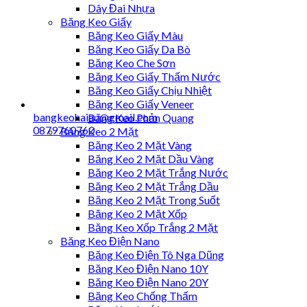
Dây Đai Nhựa
Băng Keo Giấy
Băng Keo Giấy Màu
Băng Keo Giấy Da Bò
Băng Keo Che Sơn
Băng Keo Giấy Thấm Nước
Băng Keo Giấy Chịu Nhiệt
Băng Keo Giấy Veneer
bangkeohaiau@gmail.com
Băng Keo Phản Quang
0879760760
Băng Keo 2 Mặt
Băng Keo 2 Mặt Vàng
Băng Keo 2 Mặt Dầu Vàng
Băng Keo 2 Mặt Trắng Nước
Băng Keo 2 Mặt Trắng Dầu
Băng Keo 2 Mặt Trong Suốt
Băng Keo 2 Mặt Xốp
Băng Keo Xốp Trắng 2 Mặt
Băng Keo Điện Nano
Băng Keo Điện Tô Nga Dũng
Băng Keo Điện Nano 10Y
Băng Keo Điện Nano 20Y
Băng Keo Chống Thấm