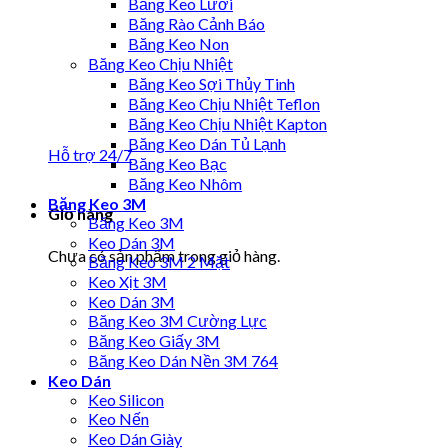
Băng Keo Lưới
Băng Rào Cảnh Báo
Băng Keo Non
Băng Keo Chịu Nhiệt
Băng Keo Sợi Thủy Tinh
Băng Keo Chịu Nhiệt Teflon
Băng Keo Chịu Nhiệt Kapton
Băng Keo Dán Tủ Lạnh
Hỗ trợ 24/7
Băng Keo Bạc
Băng Keo Nhôm
Băng Keo 3M
Giỏ hàng
Băng Keo 3M
Keo Dán 3M
Chưa có sản phẩm trong giỏ hàng.
Băng Keo 3M 2 Mặt
Keo Xịt 3M
Keo Dán 3M
Băng Keo 3M Cường Lực
Băng Keo Giấy 3M
Băng Keo Dán Nền 3M 764
Keo Dán
Keo Silicon
Keo Nến
Keo Dán Giày