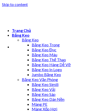
Skip to content
Trang Chủ
Băng Keo
Băng Keo
Băng Keo Trong
Băng Keo Đục
Băng Keo Màu
Băng Keo Thể Thao
Băng Keo Hàng Dễ Vỡ
Băng Keo In Logo
Jumbo Băng Keo
Băng Keo Văn Phòng
Băng Keo Simili
Băng Keo Vải
Băng Keo Sáp
Băng Keo Dán Nền
Màng PE
Màng Xốp Hơi