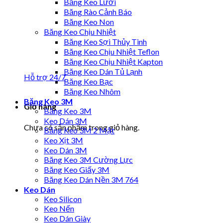
Băng Keo Lưới
Băng Rào Cảnh Báo
Băng Keo Non
Băng Keo Chịu Nhiệt
Băng Keo Sợi Thủy Tinh
Băng Keo Chịu Nhiệt Teflon
Băng Keo Chịu Nhiệt Kapton
Băng Keo Dán Tủ Lạnh
Hỗ trợ 24/7
Băng Keo Bạc
Băng Keo Nhôm
Băng Keo 3M
Giỏ hàng
Băng Keo 3M
Keo Dán 3M
Chưa có sản phẩm trong giỏ hàng.
Băng Keo 3M 2 Mặt
Keo Xịt 3M
Keo Dán 3M
Băng Keo 3M Cường Lực
Băng Keo Giấy 3M
Băng Keo Dán Nền 3M 764
Keo Dán
Keo Silicon
Keo Nến
Keo Dán Giày