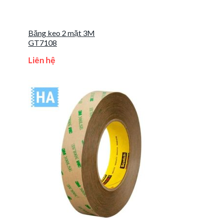
Băng keo 2 mặt 3M
GT7108
Liên hệ