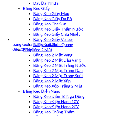
Dây Đai Nhựa
Băng Keo Giấy
Băng Keo Giấy Màu
Băng Keo Giấy Da Bò
Băng Keo Che Sơn
Băng Keo Giấy Thấm Nước
Băng Keo Giấy Chịu Nhiệt
Băng Keo Giấy Veneer
bangkeohaiau@gmail.com
Băng Keo Phản Quang
0862044545
Băng Keo 2 Mặt
Băng Keo 2 Mặt Vàng
Băng Keo 2 Mặt Dầu Vàng
Băng Keo 2 Mặt Trắng Nước
Băng Keo 2 Mặt Trắng Dầu
Băng Keo 2 Mặt Trong Suốt
Băng Keo 2 Mặt Xốp
Băng Keo Xốp Trắng 2 Mặt
Băng Keo Điện Nano
Băng Keo Điện Tô Nga Dũng
Băng Keo Điện Nano 10Y
Băng Keo Điện Nano 20Y
Băng Keo Chống Thấm