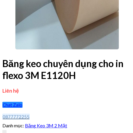
Băng keo chuyên dụng cho in
flexo 3M E1120H
Liên hệ
Chat Zalo
0877772255
Danh mục:
Băng Keo 3M 2 Mặt