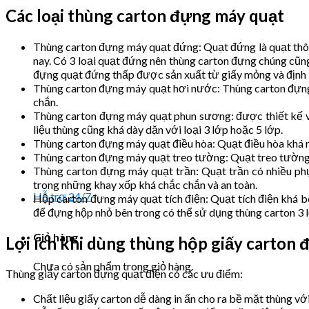
Các loại thùng carton đựng máy quạt
Thùng carton đựng máy quạt đứng: Quạt đứng là quạt thôn
nay. Có 3 loại quạt đứng nên thùng carton đựng chúng cũn
đựng quạt đứng thấp được sản xuất từ giấy mỏng và định 
Thùng carton đựng máy quạt hơi nước: Thùng carton đựng 
chắn.
Thùng carton đựng máy quạt phun sương: được thiết kế vớ
liệu thùng cũng khá dày dặn với loại 3 lớp hoặc 5 lớp.
Thùng carton đựng máy quạt điều hòa: Quạt điều hòa khá nặ
Thùng carton đựng máy quạt treo tường: Quạt treo tường 
Thùng carton đựng máy quạt trần: Quạt trần có nhiều phụ
trong những khay xốp khá chắc chắn và an toàn.
Hỗ trợ 24/7
Hộp carton đựng máy quạt tích điện: Quạt tích điện khá bé
để đựng hộp nhỏ bên trong có thể sử dụng thùng carton 3 l
Giỏ hàng
Lợi ích khi dùng thùng hộp giấy carton
Chưa có sản phẩm trong giỏ hàng.
Thùng giấy carton đựng quạt điện có các ưu điểm:
Chất liệu giấy carton dễ dàng in ấn cho ra bề mặt thùng v