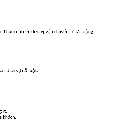
h. Thậm chí nếu đơn vị vận chuyển có tác động
ác dịch vụ nổi bật:
 ít.
a khách.