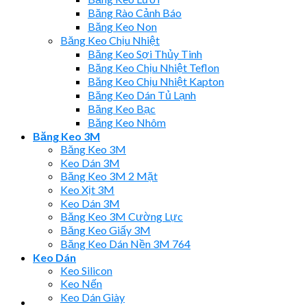
Băng Rào Cảnh Báo
Băng Keo Non
Băng Keo Chịu Nhiệt
Băng Keo Sợi Thủy Tinh
Băng Keo Chịu Nhiệt Teflon
Băng Keo Chịu Nhiệt Kapton
Băng Keo Dán Tủ Lạnh
Băng Keo Bạc
Băng Keo Nhôm
Băng Keo 3M
Băng Keo 3M
Keo Dán 3M
Băng Keo 3M 2 Mặt
Keo Xịt 3M
Keo Dán 3M
Băng Keo 3M Cường Lực
Băng Keo Giấy 3M
Băng Keo Dán Nền 3M 764
Keo Dán
Keo Silicon
Keo Nến
Keo Dán Giày