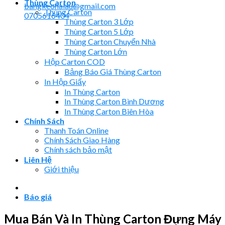
Thùng Carton
bangkeohaiau@gmail.com
Thùng Carton
0705616404
Thùng Carton 3 Lớp
Thùng Carton 5 Lớp
Thùng Carton Chuyển Nhà
Thùng Carton Lớn
Hộp Carton COD
Bảng Báo Giá Thùng Carton
In Hộp Giấy
In Thùng Carton
In Thùng Carton Bình Dương
In Thùng Carton Biên Hòa
Chính Sách
Thanh Toán Online
Chính Sách Giao Hàng
Chính sách bảo mật
Liên Hệ
Giới thiệu
Báo giá
Mua Bán Và In Thùng Carton Đựng Máy