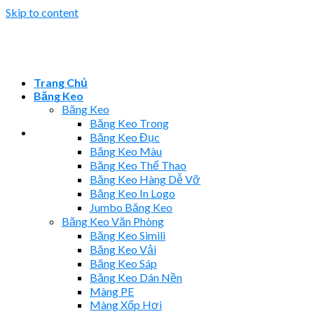
Skip to content
Trang Chủ
Băng Keo
Băng Keo
Băng Keo Trong
Băng Keo Đục
Băng Keo Màu
Băng Keo Thể Thao
Băng Keo Hàng Dễ Vỡ
Băng Keo In Logo
Jumbo Băng Keo
Băng Keo Văn Phòng
Băng Keo Simili
Băng Keo Vải
Băng Keo Sáp
Băng Keo Dán Nền
Màng PE
Màng Xốp Hơi