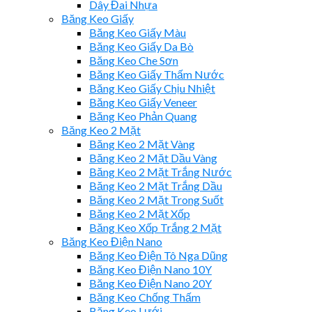
Dây Đai Nhựa
Băng Keo Giấy
Băng Keo Giấy Màu
Băng Keo Giấy Da Bò
Băng Keo Che Sơn
Băng Keo Giấy Thấm Nước
Băng Keo Giấy Chịu Nhiệt
Băng Keo Giấy Veneer
Băng Keo Phản Quang
Băng Keo 2 Mặt
Băng Keo 2 Mặt Vàng
Băng Keo 2 Mặt Dầu Vàng
Băng Keo 2 Mặt Trắng Nước
Băng Keo 2 Mặt Trắng Dầu
Băng Keo 2 Mặt Trong Suốt
Băng Keo 2 Mặt Xốp
Băng Keo Xốp Trắng 2 Mặt
Băng Keo Điện Nano
Băng Keo Điện Tô Nga Dũng
Băng Keo Điện Nano 10Y
Băng Keo Điện Nano 20Y
Băng Keo Chống Thấm
Băng Keo Lưới