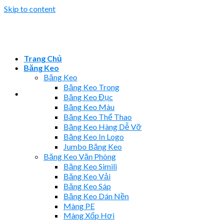
Skip to content
Trang Chủ
Băng Keo
Băng Keo
Băng Keo Trong
Băng Keo Đục
Băng Keo Màu
Băng Keo Thể Thao
Băng Keo Hàng Dễ Vỡ
Băng Keo In Logo
Jumbo Băng Keo
Băng Keo Văn Phòng
Băng Keo Simili
Băng Keo Vải
Băng Keo Sáp
Băng Keo Dán Nền
Màng PE
Màng Xốp Hơi