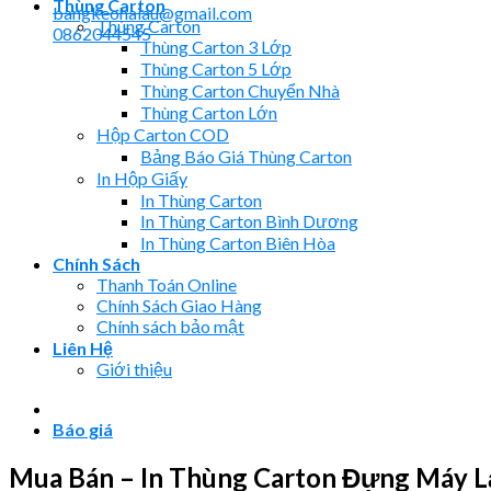
Thùng Carton
bangkeohaiau@gmail.com
Thùng Carton
0862044545
Thùng Carton 3 Lớp
Thùng Carton 5 Lớp
Thùng Carton Chuyển Nhà
Thùng Carton Lớn
Hộp Carton COD
Bảng Báo Giá Thùng Carton
In Hộp Giấy
In Thùng Carton
In Thùng Carton Bình Dương
In Thùng Carton Biên Hòa
Chính Sách
Thanh Toán Online
Chính Sách Giao Hàng
Chính sách bảo mật
Liên Hệ
Giới thiệu
Báo giá
Mua Bán – In Thùng Carton Đựng Máy 