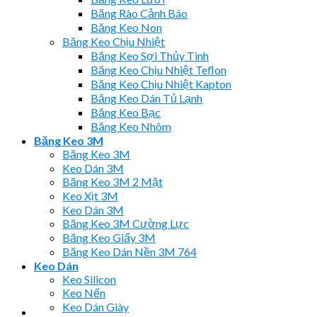
Băng Rào Cảnh Báo
Băng Keo Non
Băng Keo Chịu Nhiệt
Băng Keo Sợi Thủy Tinh
Băng Keo Chịu Nhiệt Teflon
Băng Keo Chịu Nhiệt Kapton
Băng Keo Dán Tủ Lạnh
Băng Keo Bạc
Băng Keo Nhôm
Băng Keo 3M
Băng Keo 3M
Keo Dán 3M
Băng Keo 3M 2 Mặt
Keo Xịt 3M
Keo Dán 3M
Băng Keo 3M Cường Lực
Băng Keo Giấy 3M
Băng Keo Dán Nền 3M 764
Keo Dán
Keo Silicon
Keo Nến
Keo Dán Giày