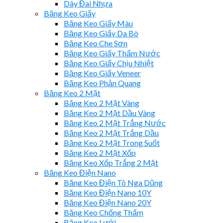
Dây Đai Nhựa
Băng Keo Giấy
Băng Keo Giấy Màu
Băng Keo Giấy Da Bò
Băng Keo Che Sơn
Băng Keo Giấy Thấm Nước
Băng Keo Giấy Chịu Nhiệt
Băng Keo Giấy Veneer
Băng Keo Phản Quang
Băng Keo 2 Mặt
Băng Keo 2 Mặt Vàng
Băng Keo 2 Mặt Dầu Vàng
Băng Keo 2 Mặt Trắng Nước
Băng Keo 2 Mặt Trắng Dầu
Băng Keo 2 Mặt Trong Suốt
Băng Keo 2 Mặt Xốp
Băng Keo Xốp Trắng 2 Mặt
Băng Keo Điện Nano
Băng Keo Điện Tô Nga Dũng
Băng Keo Điện Nano 10Y
Băng Keo Điện Nano 20Y
Băng Keo Chống Thấm
Băng Keo Lưới