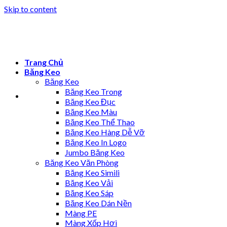
Skip to content
Trang Chủ
Băng Keo
Băng Keo
Băng Keo Trong
Băng Keo Đục
Băng Keo Màu
Băng Keo Thể Thao
Băng Keo Hàng Dễ Vỡ
Băng Keo In Logo
Jumbo Băng Keo
Băng Keo Văn Phòng
Băng Keo Simili
Băng Keo Vải
Băng Keo Sáp
Băng Keo Dán Nền
Màng PE
Màng Xốp Hơi