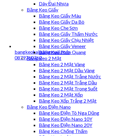
Dây Đai Nhựa
Băng Keo Giấy
Băng Keo Giấy Màu
Băng Keo Giấy Da Bò
Băng Keo Che Sơn
Băng Keo Giấy Thấm Nước
Băng Keo Giấy Chịu Nhiệt
Băng Keo Giấy Veneer
bangkeohaiau@gmail.com
Băng Keo Phản Quang
0879760760
Băng Keo 2 Mặt
Băng Keo 2 Mặt Vàng
Băng Keo 2 Mặt Dầu Vàng
Băng Keo 2 Mặt Trắng Nước
Băng Keo 2 Mặt Trắng Dầu
Băng Keo 2 Mặt Trong Suốt
Băng Keo 2 Mặt Xốp
Băng Keo Xốp Trắng 2 Mặt
Băng Keo Điện Nano
Băng Keo Điện Tô Nga Dũng
Băng Keo Điện Nano 10Y
Băng Keo Điện Nano 20Y
Băng Keo Chống Thấm