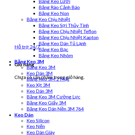
Băng Keo Lưới
Băng Rào Cảnh Báo
Băng Keo Non
Băng Keo Chịu Nhiệt
Băng Keo Sợi Thủy Tinh
Băng Keo Chịu Nhiệt Teflon
Băng Keo Chịu Nhiệt Kapton
Băng Keo Dán Tủ Lạnh
Hỗ trợ 24/7
Băng Keo Bạc
Băng Keo Nhôm
Băng Keo 3M
Giỏ hàng
Băng Keo 3M
Keo Dán 3M
Chưa có sản phẩm trong giỏ hàng.
Băng Keo 3M 2 Mặt
Keo Xịt 3M
Keo Dán 3M
Băng Keo 3M Cường Lực
Băng Keo Giấy 3M
Băng Keo Dán Nền 3M 764
Keo Dán
Keo Silicon
Keo Nến
Keo Dán Giày