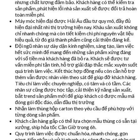
nhưng chất lượng đảm bảo. Khách hàng có thể kiểm tra
sản phẩm, phát hiện lỗi nhà sản xuất sẽ được đổi trả hoàn
toàn miễn phí.
Máy móc hiện đại được Hải Âu đầu tư quy mô, đầy đủ
hiện đại nhất nhì thị trường hiện nay. Khâu sản xuất không
chỉ nhanh chóng mà còn tiết kiệm chi phí nguyên vật liệu
hiệu quả, từ đó giá thành phẩm cũng cải thiện đáng kể.
Đội ngũ nhân sự dày dặn kinh nghiệm, sáng tạo, làm việc
hết sức mình để mang đến những sản phẩm xứng đáng
với số tiền mà khách hàng đã bỏ ra. Khách sẽ được tư
vấn miễn phí tận tình, hỗ trợ giải đáp thắc mắc xuyên suốt
quá trình làm việc. Kết thúc hợp đồng nếu còn cần hỗ trợ
thêm vẫn được nhân viên theo sát để giúp đỡ khách hàng.
Tiêu chí làm việc chuyên nghiệp, có tâm và có tầm. Các
nhân sự cũng được học tập, cải thiện kỹ năng sản xuất,
bắt trend sản phẩm mới để giúp khách có được mẫu mã
đóng gói độc đáo, dẫn đầu thị trường
Nhận làm thùng hộp carton theo yêu cầu để phù hợp với
từng dòng sản phẩm.
Khách cần hàng gấp có thể lựa chọn mẫu thùng có sẵn tại
xưởng, ship hỏa tốc Cần Giờ trong 6h.
Quy trình làm việc được chuẩn hóa, nhanh chóng, gọn
gàng, tiếp nhận và xử lý nhanh các công đoạn, có nhân sự