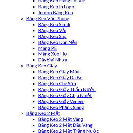
Băng Keo Hàng Dễ Vỡ
Băng Keo In Logo
Jumbo Băng Keo
Băng Keo Văn Phòng
Băng Keo Simili
Băng Keo Vải
Băng Keo Sáp
Băng Keo Dán Nền
Màng PE
Màng Xốp Hơi
Dây Đai Nhựa
Băng Keo Giấy
Băng Keo Giấy Màu
Băng Keo Giấy Da Bò
Băng Keo Che Sơn
Băng Keo Giấy Thấm Nước
Băng Keo Giấy Chịu Nhiệt
Băng Keo Giấy Veneer
Băng Keo Phản Quang
Băng Keo 2 Mặt
Băng Keo 2 Mặt Vàng
Băng Keo 2 Mặt Dầu Vàng
Băng Keo 2 Mặt Trắng Nước