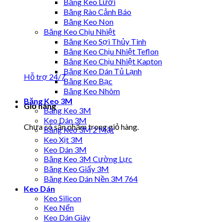
Băng Keo Lưới
Băng Rào Cảnh Báo
Băng Keo Non
Băng Keo Chịu Nhiệt
Băng Keo Sợi Thủy Tinh
Băng Keo Chịu Nhiệt Teflon
Băng Keo Chịu Nhiệt Kapton
Băng Keo Dán Tủ Lạnh
Hỗ trợ 24/7
Băng Keo Bạc
Băng Keo Nhôm
Băng Keo 3M
Giỏ hàng
Băng Keo 3M
Keo Dán 3M
Chưa có sản phẩm trong giỏ hàng.
Băng Keo 3M 2 Mặt
Keo Xịt 3M
Keo Dán 3M
Băng Keo 3M Cường Lực
Băng Keo Giấy 3M
Băng Keo Dán Nền 3M 764
Keo Dán
Keo Silicon
Keo Nến
Keo Dán Giày