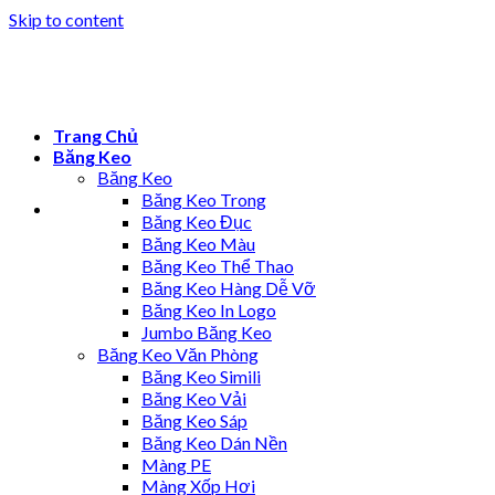
Skip to content
Trang Chủ
Băng Keo
Băng Keo
Băng Keo Trong
Băng Keo Đục
Băng Keo Màu
Băng Keo Thể Thao
Băng Keo Hàng Dễ Vỡ
Băng Keo In Logo
Jumbo Băng Keo
Băng Keo Văn Phòng
Băng Keo Simili
Băng Keo Vải
Băng Keo Sáp
Băng Keo Dán Nền
Màng PE
Màng Xốp Hơi