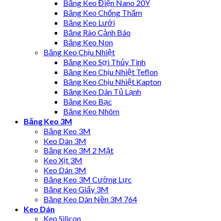
Băng Keo Điện Nano 20Y
Băng Keo Chống Thấm
Băng Keo Lưới
Băng Rào Cảnh Báo
Băng Keo Non
Băng Keo Chịu Nhiệt
Băng Keo Sợi Thủy Tinh
Băng Keo Chịu Nhiệt Teflon
Băng Keo Chịu Nhiệt Kapton
Băng Keo Dán Tủ Lạnh
Băng Keo Bạc
Băng Keo Nhôm
Băng Keo 3M
Băng Keo 3M
Keo Dán 3M
Băng Keo 3M 2 Mặt
Keo Xịt 3M
Keo Dán 3M
Băng Keo 3M Cường Lực
Băng Keo Giấy 3M
Băng Keo Dán Nền 3M 764
Keo Dán
Keo Silicon