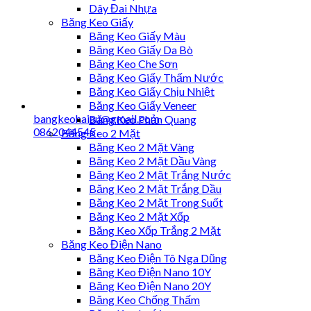
Dây Đai Nhựa
Băng Keo Giấy
Băng Keo Giấy Màu
Băng Keo Giấy Da Bò
Băng Keo Che Sơn
Băng Keo Giấy Thấm Nước
Băng Keo Giấy Chịu Nhiệt
Băng Keo Giấy Veneer
bangkeohaiau@gmail.com
Băng Keo Phản Quang
0862044545
Băng Keo 2 Mặt
Băng Keo 2 Mặt Vàng
Băng Keo 2 Mặt Dầu Vàng
Băng Keo 2 Mặt Trắng Nước
Băng Keo 2 Mặt Trắng Dầu
Băng Keo 2 Mặt Trong Suốt
Băng Keo 2 Mặt Xốp
Băng Keo Xốp Trắng 2 Mặt
Băng Keo Điện Nano
Băng Keo Điện Tô Nga Dũng
Băng Keo Điện Nano 10Y
Băng Keo Điện Nano 20Y
Băng Keo Chống Thấm