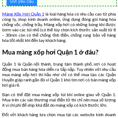
Màng Xốp Hơi Quận 1
là loại hàng hóa có nhu cầu cao từ phía
công ty, shop kinh doanh online, ứng dụng đóng gói hàng hóa
chống sốc, chống trầy. Màng xốp hơi có những bóng khí được
bơm vào các túi nhỏ (có thể tùy chọn kích thước sản xuất từ 8
– 30mm còn có thể chống tĩnh điện, chống rung bảo vệ hàng
hóa tốt nhất khi đến tay khách hàng.
Mua màng xốp hơi Quận 1 ở đâu?
Quận 1 là Quận nội thành, trung tâm thành phố, nơi có hoạt
động mua bán hàng hóa diễn ra tấp nập. Tuy nhiên với nhu cầu
mua màng xốp hơi thì hầu như chỉ có thể mua tạo các Quận
Huyện giáp ranh gần đó vì Quận 1 khó tìm nơi có bán màng xốp
hơi giá rẻ.
Bạn có thể đặt mua màng xốp túi khí online giao về Quận 1.
Mua trên các sàn thương mại điện tử thì chỉ nên mua số lượng
ít vì chi phí để ship khá đắt do màng xốp có kích thước lớn.
Đối với khách hàng lựa chọn mua tại các website kinh doanh