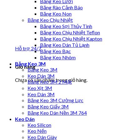
Băng Keo Lưới
Băng Rào Cảnh Báo
Băng Keo Non
Băng Keo Chịu Nhiệt
Băng Keo Sợi Thủy Tinh
Băng Keo Chịu Nhiệt Teflon
Băng Keo Chịu Nhiệt Kapton
Băng Keo Dán Tủ Lạnh
Hỗ trợ 24/7
Băng Keo Bạc
Băng Keo Nhôm
Băng Keo 3M
Giỏ hàng
Băng Keo 3M
Keo Dán 3M
Chưa có sản phẩm trong giỏ hàng.
Băng Keo 3M 2 Mặt
Keo Xịt 3M
Keo Dán 3M
Băng Keo 3M Cường Lực
Băng Keo Giấy 3M
Băng Keo Dán Nền 3M 764
Keo Dán
Keo Silicon
Keo Nến
Keo Dán Giày