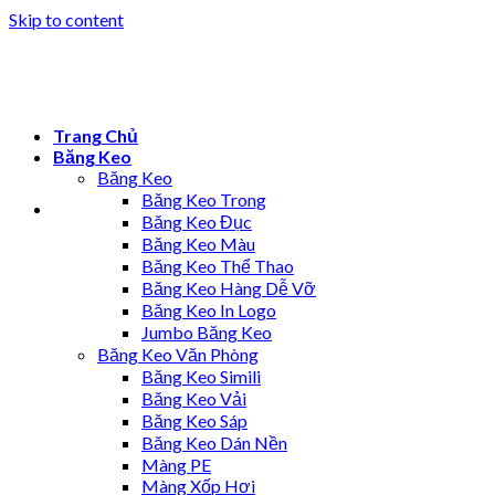
Skip to content
Trang Chủ
Băng Keo
Băng Keo
Băng Keo Trong
Băng Keo Đục
Băng Keo Màu
Băng Keo Thể Thao
Băng Keo Hàng Dễ Vỡ
Băng Keo In Logo
Jumbo Băng Keo
Băng Keo Văn Phòng
Băng Keo Simili
Băng Keo Vải
Băng Keo Sáp
Băng Keo Dán Nền
Màng PE
Màng Xốp Hơi