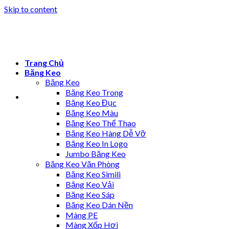
Skip to content
Trang Chủ
Băng Keo
Băng Keo
Băng Keo Trong
Băng Keo Đục
Băng Keo Màu
Băng Keo Thể Thao
Băng Keo Hàng Dễ Vỡ
Băng Keo In Logo
Jumbo Băng Keo
Băng Keo Văn Phòng
Băng Keo Simili
Băng Keo Vải
Băng Keo Sáp
Băng Keo Dán Nền
Màng PE
Màng Xốp Hơi