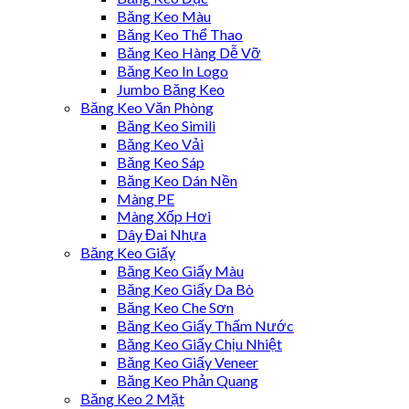
Băng Keo Màu
Băng Keo Thể Thao
Băng Keo Hàng Dễ Vỡ
Băng Keo In Logo
Jumbo Băng Keo
Băng Keo Văn Phòng
Băng Keo Simili
Băng Keo Vải
Băng Keo Sáp
Băng Keo Dán Nền
Màng PE
Màng Xốp Hơi
Dây Đai Nhựa
Băng Keo Giấy
Băng Keo Giấy Màu
Băng Keo Giấy Da Bò
Băng Keo Che Sơn
Băng Keo Giấy Thấm Nước
Băng Keo Giấy Chịu Nhiệt
Băng Keo Giấy Veneer
Băng Keo Phản Quang
Băng Keo 2 Mặt