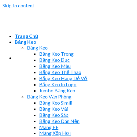
Skip to content
Trang Chủ
Băng Keo
Băng Keo
Băng Keo Trong
Băng Keo Đục
Băng Keo Màu
Băng Keo Thể Thao
Băng Keo Hàng Dễ Vỡ
Băng Keo In Logo
Jumbo Băng Keo
Băng Keo Văn Phòng
Băng Keo Simili
Băng Keo Vải
Băng Keo Sáp
Băng Keo Dán Nền
Màng PE
Màng Xốp Hơi