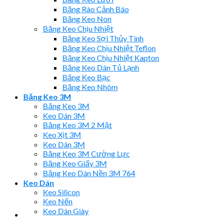
Băng Rào Cảnh Báo
Băng Keo Non
Băng Keo Chịu Nhiệt
Băng Keo Sợi Thủy Tinh
Băng Keo Chịu Nhiệt Teflon
Băng Keo Chịu Nhiệt Kapton
Băng Keo Dán Tủ Lạnh
Băng Keo Bạc
Băng Keo Nhôm
Băng Keo 3M
Băng Keo 3M
Keo Dán 3M
Băng Keo 3M 2 Mặt
Keo Xịt 3M
Keo Dán 3M
Băng Keo 3M Cường Lực
Băng Keo Giấy 3M
Băng Keo Dán Nền 3M 764
Keo Dán
Keo Silicon
Keo Nến
Keo Dán Giày