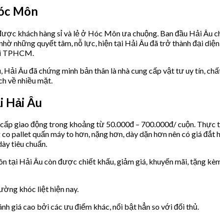
Hóc Môn
 được khách hàng sỉ và lẻ ở Hóc Môn ưa chuộng. Ban đầu Hải Âu ch
ờ những quyết tâm, nỗ lực, hiện tại Hải Âu đã trở thành đại diệ
tại TPHCM.
Hải Âu đã chứng minh bản thân là nhà cung cấp vật tư uy tín, chấ
ch về nhiều mặt.
i Hải Âu
ấp giao động trong khoảng từ 50.000đ – 700.000đ/ cuộn. Thực t
co pallet quấn máy to hơn, nặng hơn, dày dặn hơn nên có giá đắt 
ày tiêu chuẩn.
n tại Hải Âu còn được chiết khấu, giảm giá, khuyến mãi, tặng kè
ường khóc liệt hiện nay.
 giá cao bởi các ưu điểm khác, nổi bật hẳn so với đối thủ.