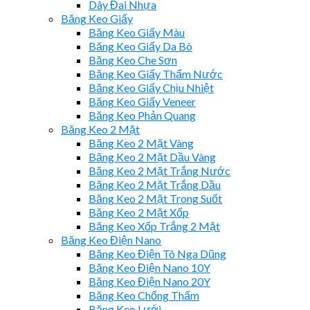
Dây Đai Nhựa
Băng Keo Giấy
Băng Keo Giấy Màu
Băng Keo Giấy Da Bò
Băng Keo Che Sơn
Băng Keo Giấy Thấm Nước
Băng Keo Giấy Chịu Nhiệt
Băng Keo Giấy Veneer
Băng Keo Phản Quang
Băng Keo 2 Mặt
Băng Keo 2 Mặt Vàng
Băng Keo 2 Mặt Dầu Vàng
Băng Keo 2 Mặt Trắng Nước
Băng Keo 2 Mặt Trắng Dầu
Băng Keo 2 Mặt Trong Suốt
Băng Keo 2 Mặt Xốp
Băng Keo Xốp Trắng 2 Mặt
Băng Keo Điện Nano
Băng Keo Điện Tô Nga Dũng
Băng Keo Điện Nano 10Y
Băng Keo Điện Nano 20Y
Băng Keo Chống Thấm
Băng Keo Lưới