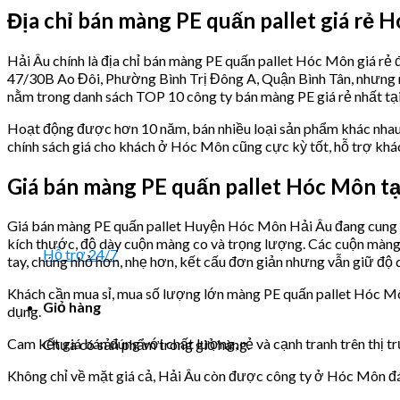
Địa chỉ bán màng PE quấn pallet giá rẻ 
Hải Âu chính là địa chỉ bán màng PE quấn pallet Hóc Môn giá rẻ
47/30B Ao Đôi, Phường Bình Trị Đông A, Quận Bình Tân, nhưng nh
nằm trong danh sách TOP 10 công ty bán màng PE giá rẻ nhất 
Hoạt động được hơn 10 năm, bán nhiều loại sản phẩm khác nhau, 
chính sách giá cho khách ở Hóc Môn cũng cực kỳ tốt, hỗ trợ khá
Giá bán màng PE quấn pallet Hóc Môn tạ
Giá bán màng PE quấn pallet Huyện Hóc Môn Hải Âu đang cung c
kích thước, độ dày cuộn màng co và trọng lượng. Các cuộn màng 
Hỗ trợ 24/7
tay, chúng nhỏ hơn, nhẹ hơn, kết cấu đơn giản nhưng vẫn giữ độ d
Khách cần mua sỉ, mua số lượng lớn màng PE quấn pallet Hóc Mô
Giỏ hàng
dụng.
Cam kết giá bán đúng với chất lượng, rẻ và cạnh tranh trên thị tr
Chưa có sản phẩm trong giỏ hàng.
Không chỉ về mặt giá cả, Hải Âu còn được công ty ở Hóc Môn đánh