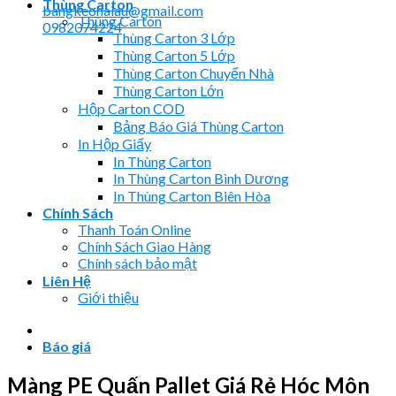
Thùng Carton
bangkeohaiau@gmail.com
Thùng Carton
0982074224
Thùng Carton 3 Lớp
Thùng Carton 5 Lớp
Thùng Carton Chuyển Nhà
Thùng Carton Lớn
Hộp Carton COD
Bảng Báo Giá Thùng Carton
In Hộp Giấy
In Thùng Carton
In Thùng Carton Bình Dương
In Thùng Carton Biên Hòa
Chính Sách
Thanh Toán Online
Chính Sách Giao Hàng
Chính sách bảo mật
Liên Hệ
Giới thiệu
Báo giá
Màng PE Quấn Pallet Giá Rẻ Hóc Môn