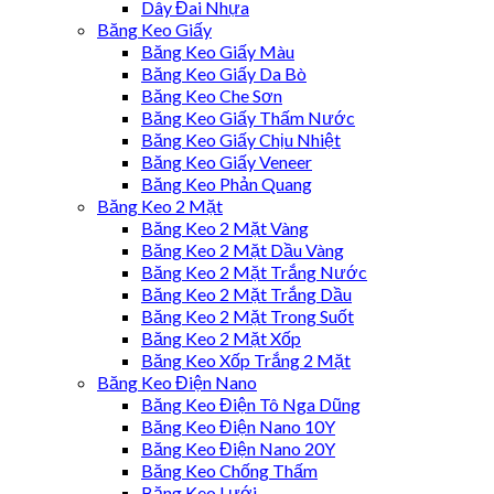
Dây Đai Nhựa
Băng Keo Giấy
Băng Keo Giấy Màu
Băng Keo Giấy Da Bò
Băng Keo Che Sơn
Băng Keo Giấy Thấm Nước
Băng Keo Giấy Chịu Nhiệt
Băng Keo Giấy Veneer
Băng Keo Phản Quang
Băng Keo 2 Mặt
Băng Keo 2 Mặt Vàng
Băng Keo 2 Mặt Dầu Vàng
Băng Keo 2 Mặt Trắng Nước
Băng Keo 2 Mặt Trắng Dầu
Băng Keo 2 Mặt Trong Suốt
Băng Keo 2 Mặt Xốp
Băng Keo Xốp Trắng 2 Mặt
Băng Keo Điện Nano
Băng Keo Điện Tô Nga Dũng
Băng Keo Điện Nano 10Y
Băng Keo Điện Nano 20Y
Băng Keo Chống Thấm
Băng Keo Lưới