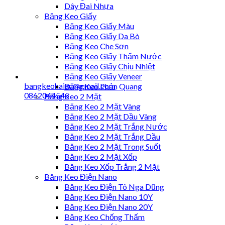
Dây Đai Nhựa
Băng Keo Giấy
Băng Keo Giấy Màu
Băng Keo Giấy Da Bò
Băng Keo Che Sơn
Băng Keo Giấy Thấm Nước
Băng Keo Giấy Chịu Nhiệt
Băng Keo Giấy Veneer
bangkeohaiau@gmail.com
Băng Keo Phản Quang
0862044545
Băng Keo 2 Mặt
Băng Keo 2 Mặt Vàng
Băng Keo 2 Mặt Dầu Vàng
Băng Keo 2 Mặt Trắng Nước
Băng Keo 2 Mặt Trắng Dầu
Băng Keo 2 Mặt Trong Suốt
Băng Keo 2 Mặt Xốp
Băng Keo Xốp Trắng 2 Mặt
Băng Keo Điện Nano
Băng Keo Điện Tô Nga Dũng
Băng Keo Điện Nano 10Y
Băng Keo Điện Nano 20Y
Băng Keo Chống Thấm