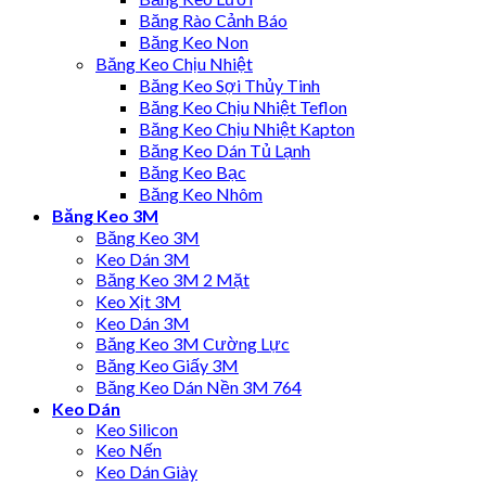
Băng Rào Cảnh Báo
Băng Keo Non
Băng Keo Chịu Nhiệt
Băng Keo Sợi Thủy Tinh
Băng Keo Chịu Nhiệt Teflon
Băng Keo Chịu Nhiệt Kapton
Băng Keo Dán Tủ Lạnh
Băng Keo Bạc
Băng Keo Nhôm
Băng Keo 3M
Băng Keo 3M
Keo Dán 3M
Băng Keo 3M 2 Mặt
Keo Xịt 3M
Keo Dán 3M
Băng Keo 3M Cường Lực
Băng Keo Giấy 3M
Băng Keo Dán Nền 3M 764
Keo Dán
Keo Silicon
Keo Nến
Keo Dán Giày