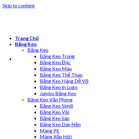
Skip to content
Trang Chủ
Băng Keo
Băng Keo
Băng Keo Trong
Băng Keo Đục
Băng Keo Màu
Băng Keo Thể Thao
Băng Keo Hàng Dễ Vỡ
Băng Keo In Logo
Jumbo Băng Keo
Băng Keo Văn Phòng
Băng Keo Simili
Băng Keo Vải
Băng Keo Sáp
Băng Keo Dán Nền
Màng PE
Màng Xốp Hơi