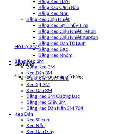
Băng Keo Lưới
Băng Rào Cảnh Báo
Băng Keo Non
Băng Keo Chịu Nhiệt
Băng Keo Sợi Thủy Tinh
Băng Keo Chịu Nhiệt Teflon
Băng Keo Chịu Nhiệt Kapton
Băng Keo Dán Tủ Lạnh
Hỗ trợ 24/7
Băng Keo Bạc
Băng Keo Nhôm
Băng Keo 3M
Giỏ hàng
Băng Keo 3M
Keo Dán 3M
Chưa có sản phẩm trong giỏ hàng.
Băng Keo 3M 2 Mặt
Keo Xịt 3M
Keo Dán 3M
Băng Keo 3M Cường Lực
Băng Keo Giấy 3M
Băng Keo Dán Nền 3M 764
Keo Dán
Keo Silicon
Keo Nến
Keo Dán Giày