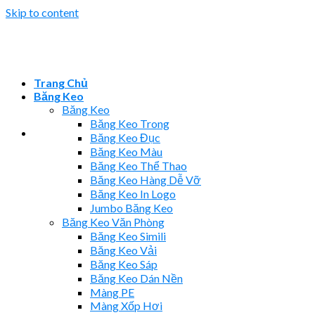
Skip to content
Trang Chủ
Băng Keo
Băng Keo
Băng Keo Trong
Băng Keo Đục
Băng Keo Màu
Băng Keo Thể Thao
Băng Keo Hàng Dễ Vỡ
Băng Keo In Logo
Jumbo Băng Keo
Băng Keo Văn Phòng
Băng Keo Simili
Băng Keo Vải
Băng Keo Sáp
Băng Keo Dán Nền
Màng PE
Màng Xốp Hơi