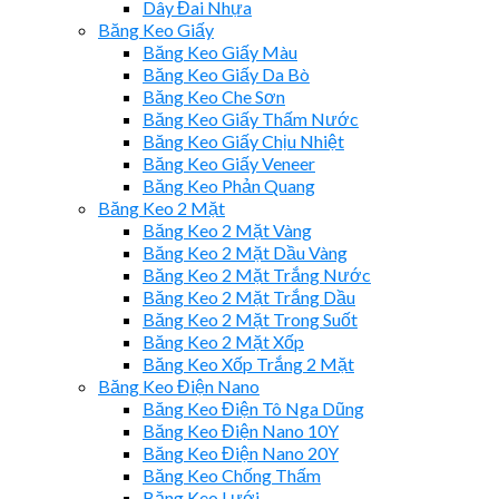
Dây Đai Nhựa
Băng Keo Giấy
Băng Keo Giấy Màu
Băng Keo Giấy Da Bò
Băng Keo Che Sơn
Băng Keo Giấy Thấm Nước
Băng Keo Giấy Chịu Nhiệt
Băng Keo Giấy Veneer
Băng Keo Phản Quang
Băng Keo 2 Mặt
Băng Keo 2 Mặt Vàng
Băng Keo 2 Mặt Dầu Vàng
Băng Keo 2 Mặt Trắng Nước
Băng Keo 2 Mặt Trắng Dầu
Băng Keo 2 Mặt Trong Suốt
Băng Keo 2 Mặt Xốp
Băng Keo Xốp Trắng 2 Mặt
Băng Keo Điện Nano
Băng Keo Điện Tô Nga Dũng
Băng Keo Điện Nano 10Y
Băng Keo Điện Nano 20Y
Băng Keo Chống Thấm
Băng Keo Lưới