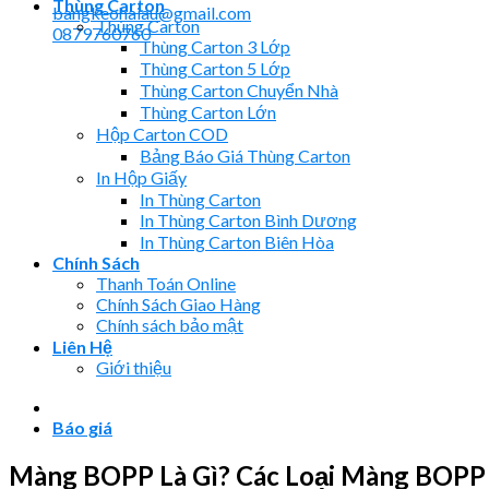
Thùng Carton
bangkeohaiau@gmail.com
Thùng Carton
0879760760
Thùng Carton 3 Lớp
Thùng Carton 5 Lớp
Thùng Carton Chuyển Nhà
Thùng Carton Lớn
Hộp Carton COD
Bảng Báo Giá Thùng Carton
In Hộp Giấy
In Thùng Carton
In Thùng Carton Bình Dương
In Thùng Carton Biên Hòa
Chính Sách
Thanh Toán Online
Chính Sách Giao Hàng
Chính sách bảo mật
Liên Hệ
Giới thiệu
Báo giá
Màng BOPP Là Gì? Các Loại Màng BOPP