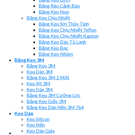
Băng Rào Cảnh Báo
Băng Keo Non
Băng Keo Chịu Nhiệt
Băng Keo Sợi Thủy Tinh
Băng Keo Chịu Nhiệt Teflon
Băng Keo Chịu Nhiệt Kapton
Băng Keo Dán Tủ Lạnh
Băng Keo Bạc
Băng Keo Nhôm
Băng Keo 3M
Băng Keo 3M
Keo Dán 3M
Băng Keo 3M 2 Mặt
Keo Xịt 3M
Keo Dán 3M
Băng Keo 3M Cường Lực
Băng Keo Giấy 3M
Băng Keo Dán Nền 3M 764
Keo Dán
Keo Silicon
Keo Nến
Keo Dán Giày