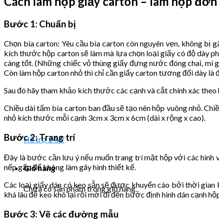
Cách làm hộp giấy carton – làm hộp đơn
Bước 1: Chuẩn bị
Chọn bìa carton: Yêu cầu bìa carton còn nguyên vẹn, không bị g
kích thước hộp carton sẽ làm mà lựa chọn loại giấy có độ dày ph
càng tốt. (Những chiếc vỏ thùng giấy đựng nước đóng chai, mì gó
Còn làm hộp carton nhỏ thì chỉ cần giấy carton tương đối dày là
Sau đó hãy tham khảo kích thước các cạnh và cắt chính xác the
Chiều dài tấm bìa carton ban đầu sẽ tạo nên hộp vuông nhỏ. Chiề
nhỏ kích thước mỗi cạnh 3cm x 3cm x 6cm (dài x rộng x cao).
Bước 2: Trang trí
Hỗ trợ 24/7
Đây là bước cần lưu ý nếu muốn trang trí mặt hộp với các hình v
nếp gấp để không làm gãy hình thiết kế.
Giỏ hàng
Các loại giấy dán có keo sẵn sẽ được khuyến cáo bởi thời gian 
Chưa có sản phẩm trong giỏ hàng.
khá lâu để keo khô lại rồi mới đi đến bước định hình dán cạnh h
Bước 3: Vẽ các đường mẫu