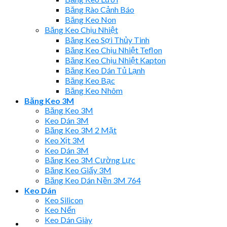
Băng Rào Cảnh Báo
Băng Keo Non
Băng Keo Chịu Nhiệt
Băng Keo Sợi Thủy Tinh
Băng Keo Chịu Nhiệt Teflon
Băng Keo Chịu Nhiệt Kapton
Băng Keo Dán Tủ Lạnh
Băng Keo Bạc
Băng Keo Nhôm
Băng Keo 3M
Băng Keo 3M
Keo Dán 3M
Băng Keo 3M 2 Mặt
Keo Xịt 3M
Keo Dán 3M
Băng Keo 3M Cường Lực
Băng Keo Giấy 3M
Băng Keo Dán Nền 3M 764
Keo Dán
Keo Silicon
Keo Nến
Keo Dán Giày