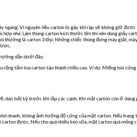
ãy ngang. Vì nguyên liệu carton bị gãy khi ráp sẽ không giữ đượ
ù hợp nhé. Làm thùng carton kích thước lớn thì nên dùng giấy cart
i thường là carton 3 lớp; Những chiếc thùng đựng máy giặt, máy l
 được.
o hướng dẫn dưới đây:
u rộng tấm bìa carton tạo thành chiều cao. Ví dụ: Miếng bìa cứng
ẽ, dán bất kỳ trước khi lắp các cạnh. Khi mặt carton còn ở dạng 
khô nhanh, không ảnh hưởng độ cứng của mặt carton. Nếu trang tr
ộp carton được. Nếu cho quá nhiều keo sữa, mặt carton quá mỏng c