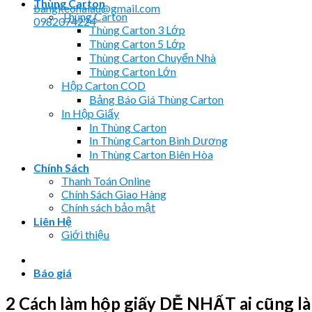
Thùng Carton
bangkeohaiau@gmail.com
Thùng Carton
0982074224
Thùng Carton 3 Lớp
Thùng Carton 5 Lớp
Thùng Carton Chuyển Nhà
Thùng Carton Lớn
Hộp Carton COD
Bảng Báo Giá Thùng Carton
In Hộp Giấy
In Thùng Carton
In Thùng Carton Bình Dương
In Thùng Carton Biên Hòa
Chính Sách
Thanh Toán Online
Chính Sách Giao Hàng
Chính sách bảo mật
Liên Hệ
Giới thiệu
Báo giá
2 Cách làm hộp giấy DỄ NHẤT ai cũng 