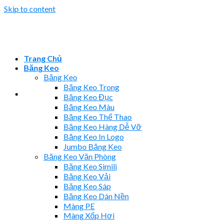
Skip to content
Trang Chủ
Băng Keo
Băng Keo
Băng Keo Trong
Băng Keo Đục
Băng Keo Màu
Băng Keo Thể Thao
Băng Keo Hàng Dễ Vỡ
Băng Keo In Logo
Jumbo Băng Keo
Băng Keo Văn Phòng
Băng Keo Simili
Băng Keo Vải
Băng Keo Sáp
Băng Keo Dán Nền
Màng PE
Màng Xốp Hơi