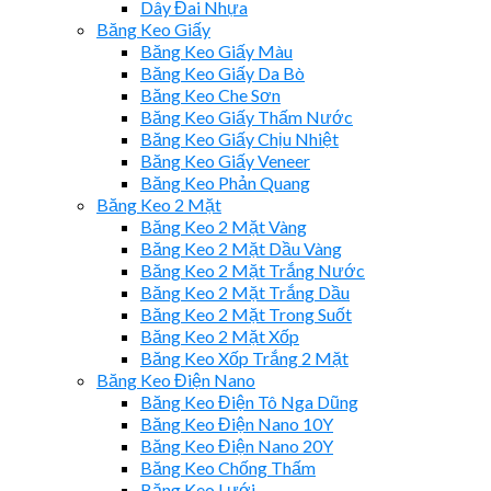
Dây Đai Nhựa
Băng Keo Giấy
Băng Keo Giấy Màu
Băng Keo Giấy Da Bò
Băng Keo Che Sơn
Băng Keo Giấy Thấm Nước
Băng Keo Giấy Chịu Nhiệt
Băng Keo Giấy Veneer
Băng Keo Phản Quang
Băng Keo 2 Mặt
Băng Keo 2 Mặt Vàng
Băng Keo 2 Mặt Dầu Vàng
Băng Keo 2 Mặt Trắng Nước
Băng Keo 2 Mặt Trắng Dầu
Băng Keo 2 Mặt Trong Suốt
Băng Keo 2 Mặt Xốp
Băng Keo Xốp Trắng 2 Mặt
Băng Keo Điện Nano
Băng Keo Điện Tô Nga Dũng
Băng Keo Điện Nano 10Y
Băng Keo Điện Nano 20Y
Băng Keo Chống Thấm
Băng Keo Lưới