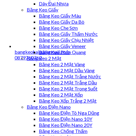
Dây Đai Nhựa
Băng Keo Giấy
Băng Keo Giấy Màu
Băng Keo Giấy Da Bò
Băng Keo Che Sơn
Băng Keo Giấy Thấm Nước
Băng Keo Giấy Chịu Nhiệt
Băng Keo Giấy Veneer
bangkeohaiau@gmail.com
Băng Keo Phản Quang
0879760760
Băng Keo 2 Mặt
Băng Keo 2 Mặt Vàng
Băng Keo 2 Mặt Dầu Vàng
Băng Keo 2 Mặt Trắng Nước
Băng Keo 2 Mặt Trắng Dầu
Băng Keo 2 Mặt Trong Suốt
Băng Keo 2 Mặt Xốp
Băng Keo Xốp Trắng 2 Mặt
Băng Keo Điện Nano
Băng Keo Điện Tô Nga Dũng
Băng Keo Điện Nano 10Y
Băng Keo Điện Nano 20Y
Băng Keo Chống Thấm