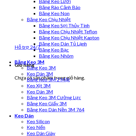
Băng Keo Lưới
Băng Rào Cảnh Báo
Băng Keo Non
Băng Keo Chịu Nhiệt
Băng Keo Sợi Thủy Tinh
Băng Keo Chịu Nhiệt Teflon
Băng Keo Chịu Nhiệt Kapton
Băng Keo Dán Tủ Lạnh
Hỗ trợ 24/7
Băng Keo Bạc
Băng Keo Nhôm
Băng Keo 3M
Giỏ hàng
Băng Keo 3M
Keo Dán 3M
Chưa có sản phẩm trong giỏ hàng.
Băng Keo 3M 2 Mặt
Keo Xịt 3M
Keo Dán 3M
Băng Keo 3M Cường Lực
Băng Keo Giấy 3M
Băng Keo Dán Nền 3M 764
Keo Dán
Keo Silicon
Keo Nến
Keo Dán Giày