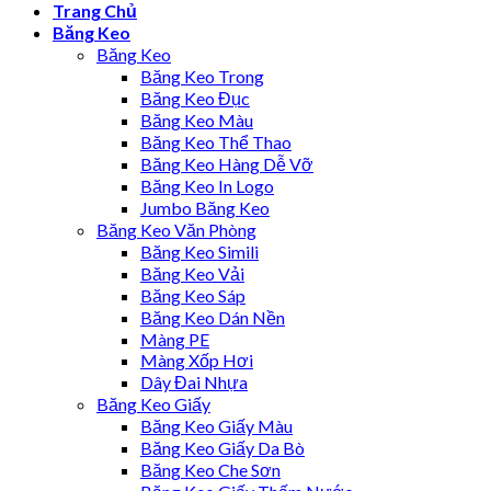
Trang Chủ
Băng Keo
Băng Keo
Băng Keo Trong
Băng Keo Đục
Băng Keo Màu
Băng Keo Thể Thao
Băng Keo Hàng Dễ Vỡ
Băng Keo In Logo
Jumbo Băng Keo
Băng Keo Văn Phòng
Băng Keo Simili
Băng Keo Vải
Băng Keo Sáp
Băng Keo Dán Nền
Màng PE
Màng Xốp Hơi
Dây Đai Nhựa
Băng Keo Giấy
Băng Keo Giấy Màu
Băng Keo Giấy Da Bò
Băng Keo Che Sơn