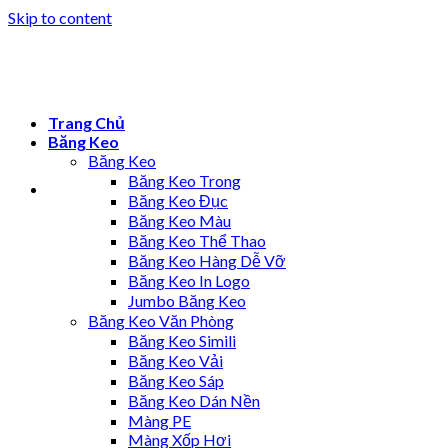
Skip to content
Trang Chủ
Băng Keo
Băng Keo
Băng Keo Trong
Băng Keo Đục
Băng Keo Màu
Băng Keo Thể Thao
Băng Keo Hàng Dễ Vỡ
Băng Keo In Logo
Jumbo Băng Keo
Băng Keo Văn Phòng
Băng Keo Simili
Băng Keo Vải
Băng Keo Sáp
Băng Keo Dán Nền
Màng PE
Màng Xốp Hơi