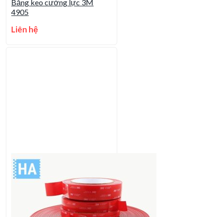
Băng keo cường lực 3M
4905
Liên hệ