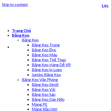
Skip to content
Lọc
Trang Chủ
Băng Keo
Băng Keo
Băng Keo Trong
Băng Keo Đục
Băng Keo Màu
Băng Keo Thể Thao
Băng Keo Hàng Dễ Vỡ
Băng Keo In Logo
Jumbo Băng Keo
Băng Keo Văn Phòng
Băng Keo Simili
Băng Keo Vải
Băng Keo Sáp
Băng Keo Dán Nền
Màng PE
Màng Xốp Hơi