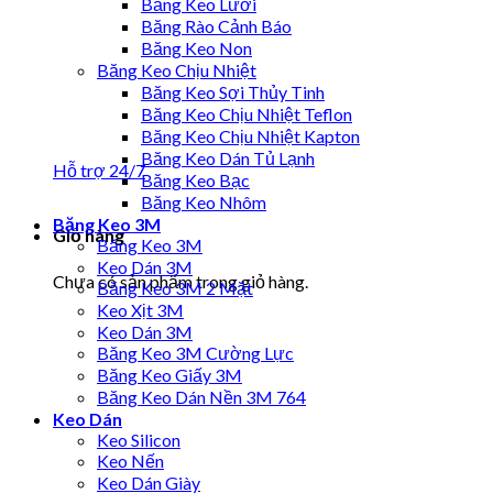
Băng Keo Lưới
Băng Rào Cảnh Báo
Băng Keo Non
Băng Keo Chịu Nhiệt
Băng Keo Sợi Thủy Tinh
Băng Keo Chịu Nhiệt Teflon
Băng Keo Chịu Nhiệt Kapton
Băng Keo Dán Tủ Lạnh
Hỗ trợ 24/7
Băng Keo Bạc
Băng Keo Nhôm
Băng Keo 3M
Giỏ hàng
Băng Keo 3M
Keo Dán 3M
Chưa có sản phẩm trong giỏ hàng.
Băng Keo 3M 2 Mặt
Keo Xịt 3M
Keo Dán 3M
Băng Keo 3M Cường Lực
Băng Keo Giấy 3M
Băng Keo Dán Nền 3M 764
Keo Dán
Keo Silicon
Keo Nến
Keo Dán Giày