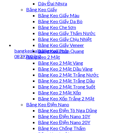
Dây Đai Nhựa
Băng Keo Giấy
Băng Keo Giấy Màu
Băng Keo Giấy Da Bò
Băng Keo Che Sơn
Băng Keo Giấy Thấm Nước
Băng Keo Giấy Chịu Nhiệt
Băng Keo Giấy Veneer
bangkeohaiau@gmail.com
Băng Keo Phản Quang
0879760760
Băng Keo 2 Mặt
Băng Keo 2 Mặt Vàng
Băng Keo 2 Mặt Dầu Vàng
Băng Keo 2 Mặt Trắng Nước
Băng Keo 2 Mặt Trắng Dầu
Băng Keo 2 Mặt Trong Suốt
Băng Keo 2 Mặt Xốp
Băng Keo Xốp Trắng 2 Mặt
Băng Keo Điện Nano
Băng Keo Điện Tô Nga Dũng
Băng Keo Điện Nano 10Y
Băng Keo Điện Nano 20Y
Băng Keo Chống Thấm