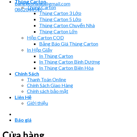
Thùng Carton
bangkeohaiau@gmail.com
Thùng Carton
0862044545
Thùng Carton 3 Lớp
Thùng Carton 5 Lớp
Thùng Carton Chuyển Nhà
Thùng Carton Lớn
Hộp Carton COD
Bảng Báo Giá Thùng Carton
In Hộp Giấy
In Thùng Carton
In Thùng Carton Bình Dương
In Thùng Carton Biên Hòa
Chính Sách
Thanh Toán Online
Chính Sách Giao Hàng
Chính sách bảo mật
Liên Hệ
Giới thiệu
Báo giá
Cửa hàng