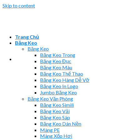
Skip to content
Trang Chủ
Băng Keo
Băng Keo
Băng Keo Trong
Băng Keo Đục
Băng Keo Màu
Băng Keo Thể Thao
Băng Keo Hàng Dễ Vỡ
Băng Keo In Logo
Jumbo Băng Keo
Băng Keo Văn Phòng
Băng Keo Simili
Băng Keo Vải
Băng Keo Sáp
Băng Keo Dán Nền
Màng PE
Màng Xốp Hơi