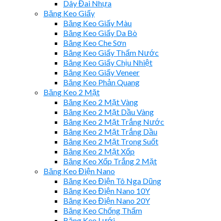
Dây Đai Nhựa
Băng Keo Giấy
Băng Keo Giấy Màu
Băng Keo Giấy Da Bò
Băng Keo Che Sơn
Băng Keo Giấy Thấm Nước
Băng Keo Giấy Chịu Nhiệt
Băng Keo Giấy Veneer
Băng Keo Phản Quang
Băng Keo 2 Mặt
Băng Keo 2 Mặt Vàng
Băng Keo 2 Mặt Dầu Vàng
Băng Keo 2 Mặt Trắng Nước
Băng Keo 2 Mặt Trắng Dầu
Băng Keo 2 Mặt Trong Suốt
Băng Keo 2 Mặt Xốp
Băng Keo Xốp Trắng 2 Mặt
Băng Keo Điện Nano
Băng Keo Điện Tô Nga Dũng
Băng Keo Điện Nano 10Y
Băng Keo Điện Nano 20Y
Băng Keo Chống Thấm
Băng Keo Lưới