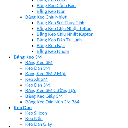
Băng Rào Cảnh Báo
Băng Keo Non
Băng Keo Chịu Nhiệt
Băng Keo Sợi Thủy Tinh
Băng Keo Chịu Nhiệt Teflon
Băng Keo Chịu Nhiệt Kapton
Băng Keo Dán Tủ Lạnh
Băng Keo Bạc
Băng Keo Nhôm
Băng Keo 3M
Băng Keo 3M
Keo Dán 3M
Băng Keo 3M 2 Mặt
Keo Xịt 3M
Keo Dán 3M
Băng Keo 3M Cường Lực
Băng Keo Giấy 3M
Băng Keo Dán Nền 3M 764
Keo Dán
Keo Silicon
Keo Nến
Keo Dán Giày