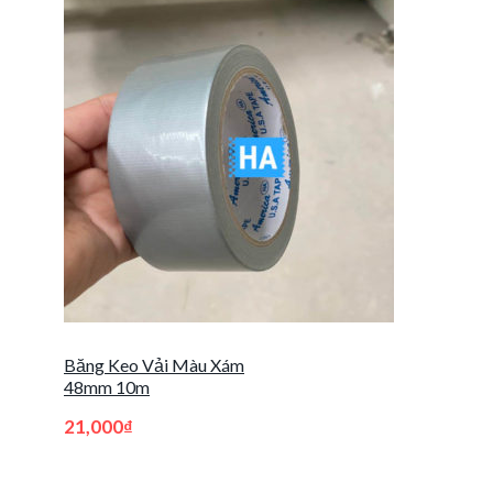
Băng Keo Vải Màu Xám
48mm 10m
21,000
₫