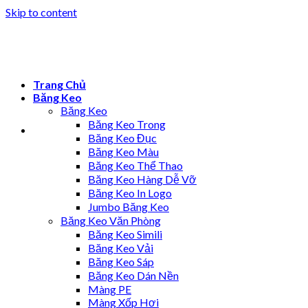
Skip to content
Trang Chủ
Băng Keo
Băng Keo
Băng Keo Trong
Băng Keo Đục
Băng Keo Màu
Băng Keo Thể Thao
Băng Keo Hàng Dễ Vỡ
Băng Keo In Logo
Jumbo Băng Keo
Băng Keo Văn Phòng
Băng Keo Simili
Băng Keo Vải
Băng Keo Sáp
Băng Keo Dán Nền
Màng PE
Màng Xốp Hơi