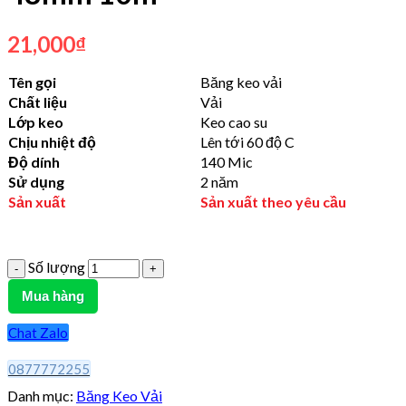
21,000
₫
Tên gọi
Băng keo vải
Chất liệu
Vải
Lớp keo
Keo cao su
Chịu nhiệt độ
Lên tới 60 độ C
Độ dính
140 Mic
Sử dụng
2 năm
Sản xuất
Sản xuất theo yêu cầu
Số lượng
Mua hàng
Chat Zalo
0877772255
Danh mục:
Băng Keo Vải