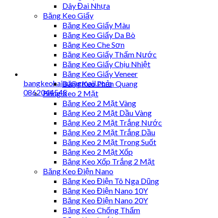
Dây Đai Nhựa
Băng Keo Giấy
Băng Keo Giấy Màu
Băng Keo Giấy Da Bò
Băng Keo Che Sơn
Băng Keo Giấy Thấm Nước
Băng Keo Giấy Chịu Nhiệt
Băng Keo Giấy Veneer
bangkeohaiau@gmail.com
Băng Keo Phản Quang
0862044545
Băng Keo 2 Mặt
Băng Keo 2 Mặt Vàng
Băng Keo 2 Mặt Dầu Vàng
Băng Keo 2 Mặt Trắng Nước
Băng Keo 2 Mặt Trắng Dầu
Băng Keo 2 Mặt Trong Suốt
Băng Keo 2 Mặt Xốp
Băng Keo Xốp Trắng 2 Mặt
Băng Keo Điện Nano
Băng Keo Điện Tô Nga Dũng
Băng Keo Điện Nano 10Y
Băng Keo Điện Nano 20Y
Băng Keo Chống Thấm