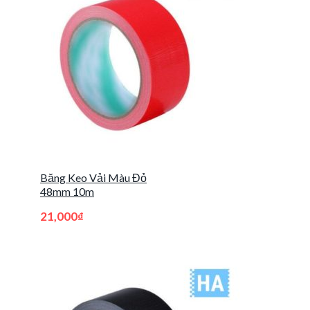
Băng Keo Vải Màu Đỏ
48mm 10m
21,000
₫