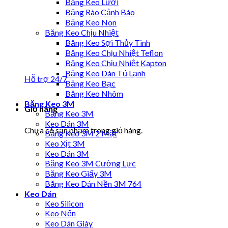
Băng Keo Lưới
Băng Rào Cảnh Báo
Băng Keo Non
Băng Keo Chịu Nhiệt
Băng Keo Sợi Thủy Tinh
Băng Keo Chịu Nhiệt Teflon
Băng Keo Chịu Nhiệt Kapton
Băng Keo Dán Tủ Lạnh
Hỗ trợ 24/7
Băng Keo Bạc
Băng Keo Nhôm
Băng Keo 3M
Giỏ hàng
Băng Keo 3M
Keo Dán 3M
Chưa có sản phẩm trong giỏ hàng.
Băng Keo 3M 2 Mặt
Keo Xịt 3M
Keo Dán 3M
Băng Keo 3M Cường Lực
Băng Keo Giấy 3M
Băng Keo Dán Nền 3M 764
Keo Dán
Keo Silicon
Keo Nến
Keo Dán Giày