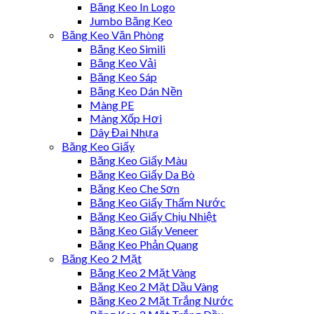
Băng Keo In Logo
Jumbo Băng Keo
Băng Keo Văn Phòng
Băng Keo Simili
Băng Keo Vải
Băng Keo Sáp
Băng Keo Dán Nền
Màng PE
Màng Xốp Hơi
Dây Đai Nhựa
Băng Keo Giấy
Băng Keo Giấy Màu
Băng Keo Giấy Da Bò
Băng Keo Che Sơn
Băng Keo Giấy Thấm Nước
Băng Keo Giấy Chịu Nhiệt
Băng Keo Giấy Veneer
Băng Keo Phản Quang
Băng Keo 2 Mặt
Băng Keo 2 Mặt Vàng
Băng Keo 2 Mặt Dầu Vàng
Băng Keo 2 Mặt Trắng Nước