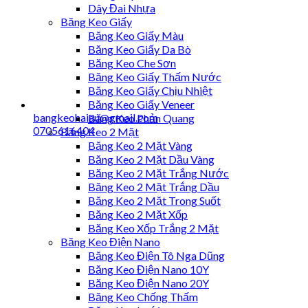
Dây Đai Nhựa
Băng Keo Giấy
Băng Keo Giấy Màu
Băng Keo Giấy Da Bò
Băng Keo Che Sơn
Băng Keo Giấy Thấm Nước
Băng Keo Giấy Chịu Nhiệt
Băng Keo Giấy Veneer
bangkeohaiau@gmail.com
Băng Keo Phản Quang
0705616404
Băng Keo 2 Mặt
Băng Keo 2 Mặt Vàng
Băng Keo 2 Mặt Dầu Vàng
Băng Keo 2 Mặt Trắng Nước
Băng Keo 2 Mặt Trắng Dầu
Băng Keo 2 Mặt Trong Suốt
Băng Keo 2 Mặt Xốp
Băng Keo Xốp Trắng 2 Mặt
Băng Keo Điện Nano
Băng Keo Điện Tô Nga Dũng
Băng Keo Điện Nano 10Y
Băng Keo Điện Nano 20Y
Băng Keo Chống Thấm