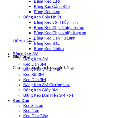
Băng Keo Lưới
Băng Rào Cảnh Báo
Băng Keo Non
Băng Keo Chịu Nhiệt
Băng Keo Sợi Thủy Tinh
Băng Keo Chịu Nhiệt Teflon
Băng Keo Chịu Nhiệt Kapton
Băng Keo Dán Tủ Lạnh
Hỗ trợ 24/7
Băng Keo Bạc
Băng Keo Nhôm
Băng Keo 3M
Giỏ hàng
Băng Keo 3M
Keo Dán 3M
Chưa có sản phẩm trong giỏ hàng.
Băng Keo 3M 2 Mặt
Keo Xịt 3M
Keo Dán 3M
Băng Keo 3M Cường Lực
Băng Keo Giấy 3M
Băng Keo Dán Nền 3M 764
Keo Dán
Keo Silicon
Keo Nến
Keo Dán Giày