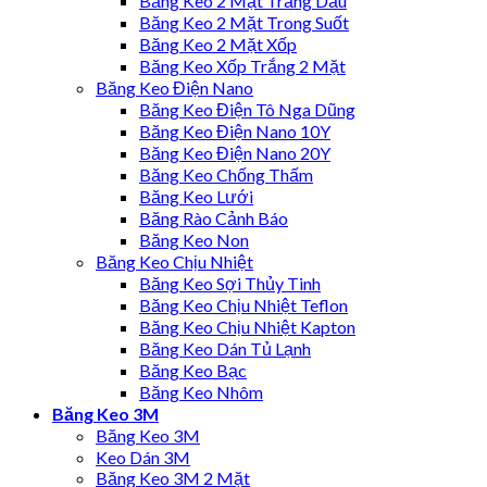
Băng Keo 2 Mặt Trắng Dầu
Băng Keo 2 Mặt Trong Suốt
Băng Keo 2 Mặt Xốp
Băng Keo Xốp Trắng 2 Mặt
Băng Keo Điện Nano
Băng Keo Điện Tô Nga Dũng
Băng Keo Điện Nano 10Y
Băng Keo Điện Nano 20Y
Băng Keo Chống Thấm
Băng Keo Lưới
Băng Rào Cảnh Báo
Băng Keo Non
Băng Keo Chịu Nhiệt
Băng Keo Sợi Thủy Tinh
Băng Keo Chịu Nhiệt Teflon
Băng Keo Chịu Nhiệt Kapton
Băng Keo Dán Tủ Lạnh
Băng Keo Bạc
Băng Keo Nhôm
Băng Keo 3M
Băng Keo 3M
Keo Dán 3M
Băng Keo 3M 2 Mặt