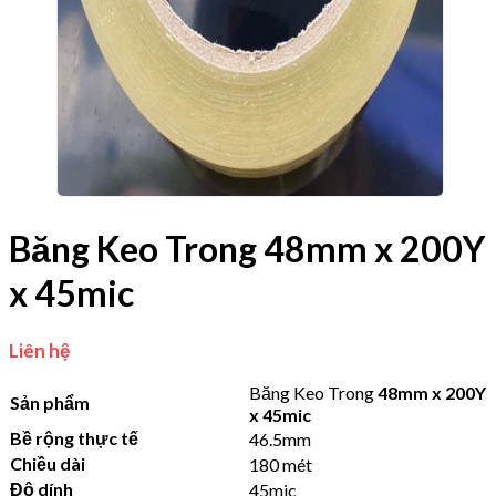
Băng Keo Trong 48mm x 200Y
x 45mic
Liên hệ
Băng Keo Trong
48mm x 200Y
Sản phẩm
x 45mic
Bề rộng thực tế
46.5mm
Chiều dài
180 mét
Độ dính
45mic