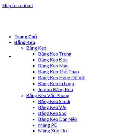
Skip to content
Trang Chủ
Băng Keo
Băng Keo
Băng Keo Trong
Băng Keo Đục
Băng Keo Màu
Băng Keo Thể Thao
Băng Keo Hàng Dễ Vỡ
Băng Keo In Logo
Jumbo Băng Keo
Băng Keo Văn Phòng
Băng Keo Simili
Băng Keo Vải
Băng Keo Sáp
Băng Keo Dán Nền
Màng PE
Màng Xốp Hơi