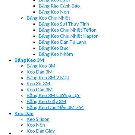
Băng Rào Cảnh Báo
Băng Keo Non
Băng Keo Chịu Nhiệt
Băng Keo Sợi Thủy Tinh
Băng Keo Chịu Nhiệt Teflon
Băng Keo Chịu Nhiệt Kapton
Băng Keo Dán Tủ Lạnh
Băng Keo Bạc
Băng Keo Nhôm
Băng Keo 3M
Băng Keo 3M
Keo Dán 3M
Băng Keo 3M 2 Mặt
Keo Xịt 3M
Keo Dán 3M
Băng Keo 3M Cường Lực
Băng Keo Giấy 3M
Băng Keo Dán Nền 3M 764
Keo Dán
Keo Silicon
Keo Nến
Keo Dán Giày