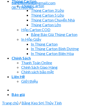
Thùng Carton
bangkeohaiau@gmail.com
Thùng Carton
0879760760
Thùng Carton 3 Lớp
Thùng Carton 5 Lớp
Thùng Carton Chuyển Nhà
Thùng Carton Lớn
Hộp Carton COD
Bảng Báo Giá Thùng Carton
In Hộp Giấy
In Thùng Carton
In Thùng Carton Bình Dương
In Thùng Carton Biên Hòa
Chính Sách
Thanh Toán Online
Chính Sách Giao Hàng
Chính sách bảo mật
Liên Hệ
Giới thiệu
Báo giá
Trang chủ
/
Băng Keo Sợi Thủy Tinh