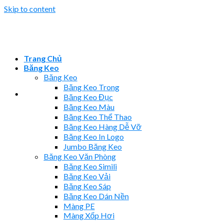
Skip to content
Trang Chủ
Băng Keo
Băng Keo
Băng Keo Trong
Băng Keo Đục
Băng Keo Màu
Băng Keo Thể Thao
Băng Keo Hàng Dễ Vỡ
Băng Keo In Logo
Jumbo Băng Keo
Băng Keo Văn Phòng
Băng Keo Simili
Băng Keo Vải
Băng Keo Sáp
Băng Keo Dán Nền
Màng PE
Màng Xốp Hơi