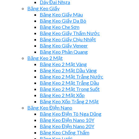
Dây Đai Nhựa
Băng Keo Giấy
Băng Keo Giấy Màu
Băng Keo Giấy Da Bò
Băng Keo Che Sơn
Băng Keo Giấy Thấm Nước
Băng Keo Giấy Chịu Nhiệt
Băng Keo Giấy Veneer
Băng Keo Phản Quang
Băng Keo 2 Mặt
Băng Keo 2 Mặt Vàng
Băng Keo 2 Mặt Dầu Vàng
Băng Keo 2 Mặt Trắng Nước
Băng Keo 2 Mặt Trắng Dầu
Băng Keo 2 Mặt Trong Suốt
Băng Keo 2 Mặt Xốp
Băng Keo Xốp Trắng 2 Mặt
Băng Keo Điện Nano
Băng Keo Điện Tô Nga Dũng
Băng Keo Điện Nano 10Y
Băng Keo Điện Nano 20Y
Băng Keo Chống Thấm
Băng Keo Lưới