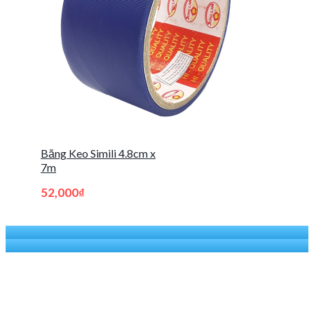
Băng Keo Simili 4.8cm x
7m
52,000
₫