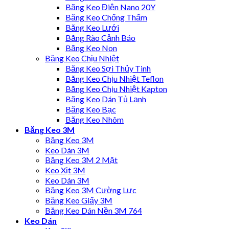
Băng Keo Điện Nano 20Y
Băng Keo Chống Thấm
Băng Keo Lưới
Băng Rào Cảnh Báo
Băng Keo Non
Băng Keo Chịu Nhiệt
Băng Keo Sợi Thủy Tinh
Băng Keo Chịu Nhiệt Teflon
Băng Keo Chịu Nhiệt Kapton
Băng Keo Dán Tủ Lạnh
Băng Keo Bạc
Băng Keo Nhôm
Băng Keo 3M
Băng Keo 3M
Keo Dán 3M
Băng Keo 3M 2 Mặt
Keo Xịt 3M
Keo Dán 3M
Băng Keo 3M Cường Lực
Băng Keo Giấy 3M
Băng Keo Dán Nền 3M 764
Keo Dán