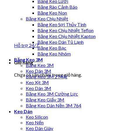
Băng Keo Lưới
Băng Rào Cảnh Báo
Băng Keo Non
Băng Keo Chịu Nhiệt
Băng Keo Sợi Thủy Tinh
Băng Keo Chịu Nhiệt Teflon
Băng Keo Chịu Nhiệt Kapton
Băng Keo Dán Tủ Lạnh
Hỗ trợ 24/7
Băng Keo Bạc
Băng Keo Nhôm
Băng Keo 3M
Giỏ hàng
Băng Keo 3M
Keo Dán 3M
Chưa có sản phẩm trong giỏ hàng.
Băng Keo 3M 2 Mặt
Keo Xịt 3M
Keo Dán 3M
Băng Keo 3M Cường Lực
Băng Keo Giấy 3M
Băng Keo Dán Nền 3M 764
Keo Dán
Keo Silicon
Keo Nến
Keo Dán Giày