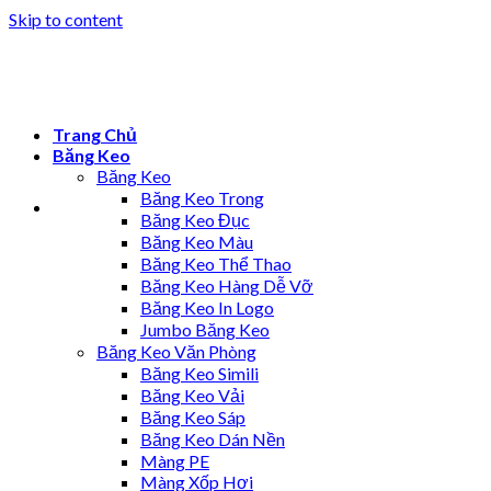
Skip to content
Trang Chủ
Băng Keo
Băng Keo
Băng Keo Trong
Băng Keo Đục
Băng Keo Màu
Băng Keo Thể Thao
Băng Keo Hàng Dễ Vỡ
Băng Keo In Logo
Jumbo Băng Keo
Băng Keo Văn Phòng
Băng Keo Simili
Băng Keo Vải
Băng Keo Sáp
Băng Keo Dán Nền
Màng PE
Màng Xốp Hơi