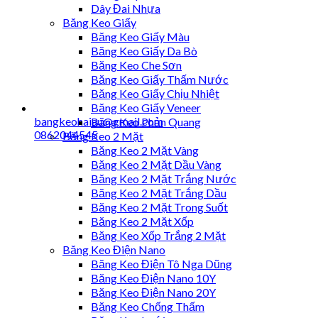
Dây Đai Nhựa
Băng Keo Giấy
Băng Keo Giấy Màu
Băng Keo Giấy Da Bò
Băng Keo Che Sơn
Băng Keo Giấy Thấm Nước
Băng Keo Giấy Chịu Nhiệt
Băng Keo Giấy Veneer
bangkeohaiau@gmail.com
Băng Keo Phản Quang
0862044545
Băng Keo 2 Mặt
Băng Keo 2 Mặt Vàng
Băng Keo 2 Mặt Dầu Vàng
Băng Keo 2 Mặt Trắng Nước
Băng Keo 2 Mặt Trắng Dầu
Băng Keo 2 Mặt Trong Suốt
Băng Keo 2 Mặt Xốp
Băng Keo Xốp Trắng 2 Mặt
Băng Keo Điện Nano
Băng Keo Điện Tô Nga Dũng
Băng Keo Điện Nano 10Y
Băng Keo Điện Nano 20Y
Băng Keo Chống Thấm