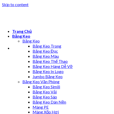
Skip to content
Trang Chủ
Băng Keo
Băng Keo
Băng Keo Trong
Băng Keo Đục
Băng Keo Màu
Băng Keo Thể Thao
Băng Keo Hàng Dễ Vỡ
Băng Keo In Logo
Jumbo Băng Keo
Băng Keo Văn Phòng
Băng Keo Simili
Băng Keo Vải
Băng Keo Sáp
Băng Keo Dán Nền
Màng PE
Màng Xốp Hơi