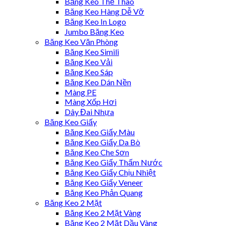
Băng Keo Thể Thao
Băng Keo Hàng Dễ Vỡ
Băng Keo In Logo
Jumbo Băng Keo
Băng Keo Văn Phòng
Băng Keo Simili
Băng Keo Vải
Băng Keo Sáp
Băng Keo Dán Nền
Màng PE
Màng Xốp Hơi
Dây Đai Nhựa
Băng Keo Giấy
Băng Keo Giấy Màu
Băng Keo Giấy Da Bò
Băng Keo Che Sơn
Băng Keo Giấy Thấm Nước
Băng Keo Giấy Chịu Nhiệt
Băng Keo Giấy Veneer
Băng Keo Phản Quang
Băng Keo 2 Mặt
Băng Keo 2 Mặt Vàng
Băng Keo 2 Mặt Dầu Vàng