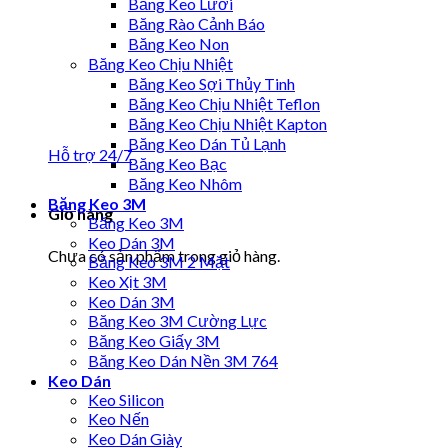
Băng Keo Lưới
Băng Rào Cảnh Báo
Băng Keo Non
Băng Keo Chịu Nhiệt
Băng Keo Sợi Thủy Tinh
Băng Keo Chịu Nhiệt Teflon
Băng Keo Chịu Nhiệt Kapton
Băng Keo Dán Tủ Lạnh
Hỗ trợ 24/7
Băng Keo Bạc
Băng Keo Nhôm
Băng Keo 3M
Giỏ hàng
Băng Keo 3M
Keo Dán 3M
Chưa có sản phẩm trong giỏ hàng.
Băng Keo 3M 2 Mặt
Keo Xịt 3M
Keo Dán 3M
Băng Keo 3M Cường Lực
Băng Keo Giấy 3M
Băng Keo Dán Nền 3M 764
Keo Dán
Keo Silicon
Keo Nến
Keo Dán Giày