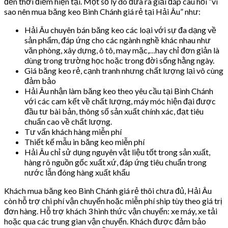
đến thời điểm hiện tại. Một số lý do đưa ra giải đáp câu hỏi “vì
sao nên mua băng keo Bình Chánh giá rẻ tại Hải Âu” như:
Hải Âu chuyên bán băng keo các loại với sự đa dạng về
sản phẩm, đáp ứng cho các ngành nghề khác nhau như
văn phòng, xây dựng, ô tô, may mặc,…hay chỉ đơn giản là
dùng trong trường học hoặc trong đời sống hằng ngày.
Giá băng keo rẻ, cạnh tranh nhưng chất lượng lại vô cùng
đảm bảo
Hải Âu nhận làm băng keo theo yêu cầu tại Bình Chánh
với các cam kết về chất lượng, máy móc hiện đại được
đầu tư bài bản, thông số sản xuất chính xác, đạt tiêu
chuẩn cao về chất lượng.
Tư vấn khách hàng miễn phí
Thiết kế mẫu in băng keo miễn phí
Hải Âu chỉ sử dụng nguyên vật liệu tốt trong sản xuất,
hàng rõ nguồn gốc xuất xứ, đáp ứng tiêu chuẩn trong
nước lẫn đóng hàng xuất khẩu
Khách mua băng keo Bình Chánh giá rẻ thôi chưa đủ, Hải Âu
còn hỗ trợ chi phí vận chuyển hoặc miễn phí ship tùy theo giá trị
đơn hàng. Hỗ trợ khách 3 hình thức vận chuyển: xe máy, xe tải
hoặc qua các trung gian vận chuyển. Khách được đảm bảo