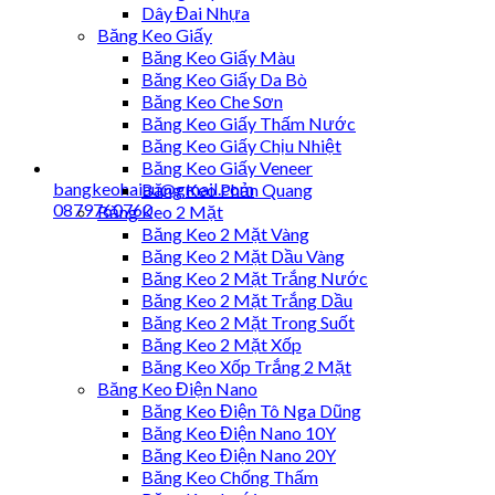
Dây Đai Nhựa
Băng Keo Giấy
Băng Keo Giấy Màu
Băng Keo Giấy Da Bò
Băng Keo Che Sơn
Băng Keo Giấy Thấm Nước
Băng Keo Giấy Chịu Nhiệt
Băng Keo Giấy Veneer
bangkeohaiau@gmail.com
Băng Keo Phản Quang
0879760760
Băng Keo 2 Mặt
Băng Keo 2 Mặt Vàng
Băng Keo 2 Mặt Dầu Vàng
Băng Keo 2 Mặt Trắng Nước
Băng Keo 2 Mặt Trắng Dầu
Băng Keo 2 Mặt Trong Suốt
Băng Keo 2 Mặt Xốp
Băng Keo Xốp Trắng 2 Mặt
Băng Keo Điện Nano
Băng Keo Điện Tô Nga Dũng
Băng Keo Điện Nano 10Y
Băng Keo Điện Nano 20Y
Băng Keo Chống Thấm