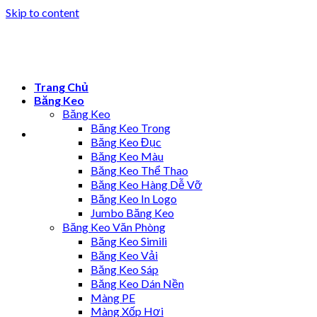
Skip to content
Trang Chủ
Băng Keo
Băng Keo
Băng Keo Trong
Băng Keo Đục
Băng Keo Màu
Băng Keo Thể Thao
Băng Keo Hàng Dễ Vỡ
Băng Keo In Logo
Jumbo Băng Keo
Băng Keo Văn Phòng
Băng Keo Simili
Băng Keo Vải
Băng Keo Sáp
Băng Keo Dán Nền
Màng PE
Màng Xốp Hơi