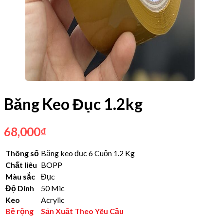
Băng Keo Đục 1.2kg
68,000
₫
Thông số
Băng keo đục 6 Cuộn 1.2 Kg
Chất liêu
BOPP
Màu sắc
Đục
Độ Dính
50 Mic
Keo
Acrylic
Bề rộng
Sản Xuất Theo Yêu Cầu