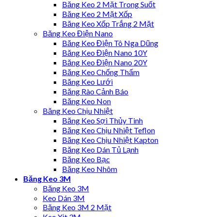
Băng Keo 2 Mặt Trong Suốt
Băng Keo 2 Mặt Xốp
Băng Keo Xốp Trắng 2 Mặt
Băng Keo Điện Nano
Băng Keo Điện Tô Nga Dũng
Băng Keo Điện Nano 10Y
Băng Keo Điện Nano 20Y
Băng Keo Chống Thấm
Băng Keo Lưới
Băng Rào Cảnh Báo
Băng Keo Non
Băng Keo Chịu Nhiệt
Băng Keo Sợi Thủy Tinh
Băng Keo Chịu Nhiệt Teflon
Băng Keo Chịu Nhiệt Kapton
Băng Keo Dán Tủ Lạnh
Băng Keo Bạc
Băng Keo Nhôm
Băng Keo 3M
Băng Keo 3M
Keo Dán 3M
Băng Keo 3M 2 Mặt
Keo Xịt 3M