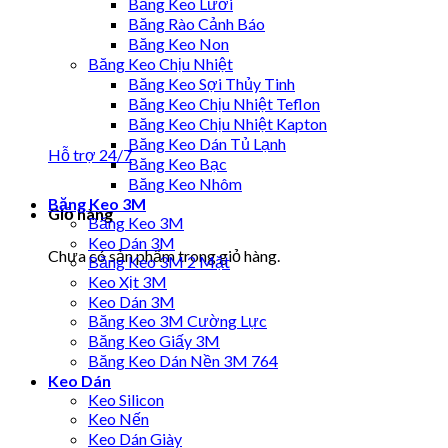
Băng Keo Lưới
Băng Rào Cảnh Báo
Băng Keo Non
Băng Keo Chịu Nhiệt
Băng Keo Sợi Thủy Tinh
Băng Keo Chịu Nhiệt Teflon
Băng Keo Chịu Nhiệt Kapton
Băng Keo Dán Tủ Lạnh
Hỗ trợ 24/7
Băng Keo Bạc
Băng Keo Nhôm
Băng Keo 3M
Giỏ hàng
Băng Keo 3M
Keo Dán 3M
Chưa có sản phẩm trong giỏ hàng.
Băng Keo 3M 2 Mặt
Keo Xịt 3M
Keo Dán 3M
Băng Keo 3M Cường Lực
Băng Keo Giấy 3M
Băng Keo Dán Nền 3M 764
Keo Dán
Keo Silicon
Keo Nến
Keo Dán Giày