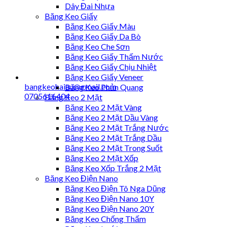
Dây Đai Nhựa
Băng Keo Giấy
Băng Keo Giấy Màu
Băng Keo Giấy Da Bò
Băng Keo Che Sơn
Băng Keo Giấy Thấm Nước
Băng Keo Giấy Chịu Nhiệt
Băng Keo Giấy Veneer
bangkeohaiau@gmail.com
Băng Keo Phản Quang
0705616404
Băng Keo 2 Mặt
Băng Keo 2 Mặt Vàng
Băng Keo 2 Mặt Dầu Vàng
Băng Keo 2 Mặt Trắng Nước
Băng Keo 2 Mặt Trắng Dầu
Băng Keo 2 Mặt Trong Suốt
Băng Keo 2 Mặt Xốp
Băng Keo Xốp Trắng 2 Mặt
Băng Keo Điện Nano
Băng Keo Điện Tô Nga Dũng
Băng Keo Điện Nano 10Y
Băng Keo Điện Nano 20Y
Băng Keo Chống Thấm