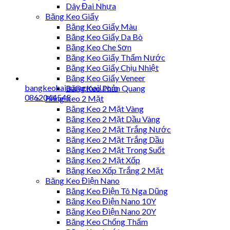
Dây Đai Nhựa
Băng Keo Giấy
Băng Keo Giấy Màu
Băng Keo Giấy Da Bò
Băng Keo Che Sơn
Băng Keo Giấy Thấm Nước
Băng Keo Giấy Chịu Nhiệt
Băng Keo Giấy Veneer
bangkeohaiau@gmail.com
Băng Keo Phản Quang
0862044545
Băng Keo 2 Mặt
Băng Keo 2 Mặt Vàng
Băng Keo 2 Mặt Dầu Vàng
Băng Keo 2 Mặt Trắng Nước
Băng Keo 2 Mặt Trắng Dầu
Băng Keo 2 Mặt Trong Suốt
Băng Keo 2 Mặt Xốp
Băng Keo Xốp Trắng 2 Mặt
Băng Keo Điện Nano
Băng Keo Điện Tô Nga Dũng
Băng Keo Điện Nano 10Y
Băng Keo Điện Nano 20Y
Băng Keo Chống Thấm