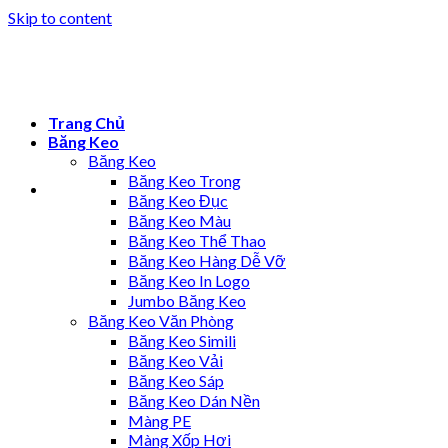
Skip to content
Trang Chủ
Băng Keo
Băng Keo
Băng Keo Trong
Băng Keo Đục
Băng Keo Màu
Băng Keo Thể Thao
Băng Keo Hàng Dễ Vỡ
Băng Keo In Logo
Jumbo Băng Keo
Băng Keo Văn Phòng
Băng Keo Simili
Băng Keo Vải
Băng Keo Sáp
Băng Keo Dán Nền
Màng PE
Màng Xốp Hơi