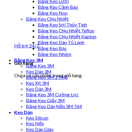
Băng Keo Lưới
Băng Rào Cảnh Báo
Băng Keo Non
Băng Keo Chịu Nhiệt
Băng Keo Sợi Thủy Tinh
Băng Keo Chịu Nhiệt Teflon
Băng Keo Chịu Nhiệt Kapton
Băng Keo Dán Tủ Lạnh
Hỗ trợ 24/7
Băng Keo Bạc
Băng Keo Nhôm
Băng Keo 3M
Giỏ hàng
Băng Keo 3M
Keo Dán 3M
Chưa có sản phẩm trong giỏ hàng.
Băng Keo 3M 2 Mặt
Keo Xịt 3M
Keo Dán 3M
Băng Keo 3M Cường Lực
Băng Keo Giấy 3M
Băng Keo Dán Nền 3M 764
Keo Dán
Keo Silicon
Keo Nến
Keo Dán Giày