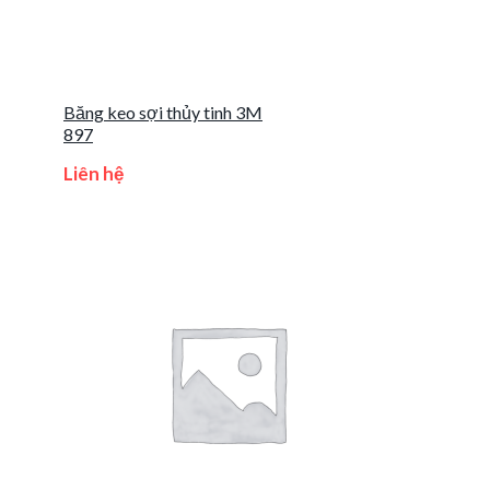
Băng keo sợi thủy tinh 3M
897
Liên hệ