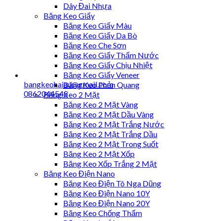
Dây Đai Nhựa
Băng Keo Giấy
Băng Keo Giấy Màu
Băng Keo Giấy Da Bò
Băng Keo Che Sơn
Băng Keo Giấy Thấm Nước
Băng Keo Giấy Chịu Nhiệt
Băng Keo Giấy Veneer
bangkeohaiau@gmail.com
Băng Keo Phản Quang
0862044545
Băng Keo 2 Mặt
Băng Keo 2 Mặt Vàng
Băng Keo 2 Mặt Dầu Vàng
Băng Keo 2 Mặt Trắng Nước
Băng Keo 2 Mặt Trắng Dầu
Băng Keo 2 Mặt Trong Suốt
Băng Keo 2 Mặt Xốp
Băng Keo Xốp Trắng 2 Mặt
Băng Keo Điện Nano
Băng Keo Điện Tô Nga Dũng
Băng Keo Điện Nano 10Y
Băng Keo Điện Nano 20Y
Băng Keo Chống Thấm