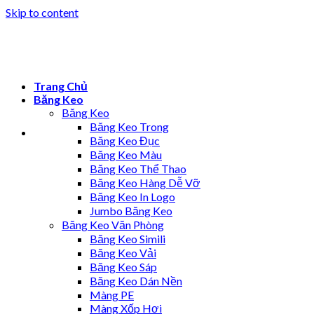
Skip to content
Trang Chủ
Băng Keo
Băng Keo
Băng Keo Trong
Băng Keo Đục
Băng Keo Màu
Băng Keo Thể Thao
Băng Keo Hàng Dễ Vỡ
Băng Keo In Logo
Jumbo Băng Keo
Băng Keo Văn Phòng
Băng Keo Simili
Băng Keo Vải
Băng Keo Sáp
Băng Keo Dán Nền
Màng PE
Màng Xốp Hơi