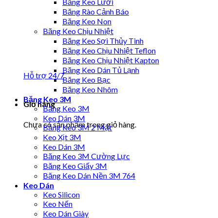
Băng Keo Lưới
Băng Rào Cảnh Báo
Băng Keo Non
Băng Keo Chịu Nhiệt
Băng Keo Sợi Thủy Tinh
Băng Keo Chịu Nhiệt Teflon
Băng Keo Chịu Nhiệt Kapton
Băng Keo Dán Tủ Lạnh
Hỗ trợ 24/7
Băng Keo Bạc
Băng Keo Nhôm
Băng Keo 3M
Giỏ hàng
Băng Keo 3M
Keo Dán 3M
Chưa có sản phẩm trong giỏ hàng.
Băng Keo 3M 2 Mặt
Keo Xịt 3M
Keo Dán 3M
Băng Keo 3M Cường Lực
Băng Keo Giấy 3M
Băng Keo Dán Nền 3M 764
Keo Dán
Keo Silicon
Keo Nến
Keo Dán Giày