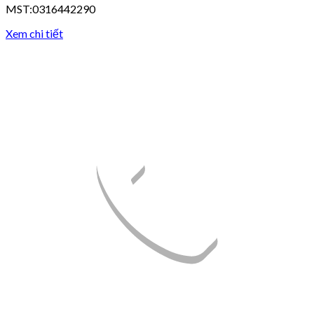
MST:0316442290
Xem chi tiết