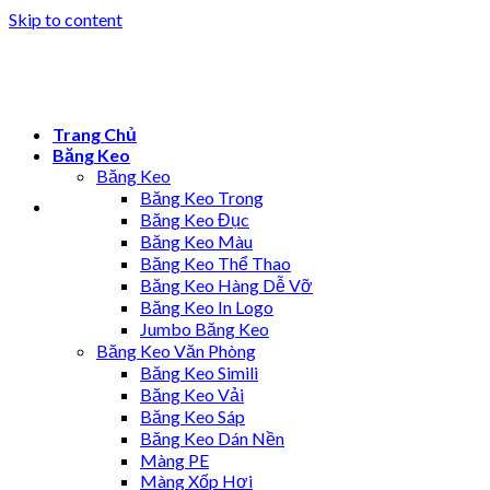
Skip to content
Trang Chủ
Băng Keo
Băng Keo
Băng Keo Trong
Băng Keo Đục
Băng Keo Màu
Băng Keo Thể Thao
Băng Keo Hàng Dễ Vỡ
Băng Keo In Logo
Jumbo Băng Keo
Băng Keo Văn Phòng
Băng Keo Simili
Băng Keo Vải
Băng Keo Sáp
Băng Keo Dán Nền
Màng PE
Màng Xốp Hơi