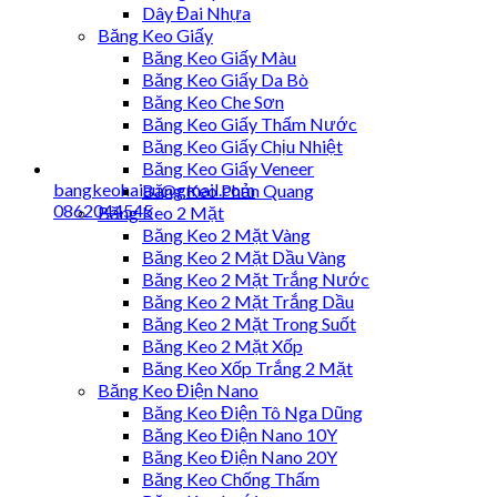
Dây Đai Nhựa
Băng Keo Giấy
Băng Keo Giấy Màu
Băng Keo Giấy Da Bò
Băng Keo Che Sơn
Băng Keo Giấy Thấm Nước
Băng Keo Giấy Chịu Nhiệt
Băng Keo Giấy Veneer
bangkeohaiau@gmail.com
Băng Keo Phản Quang
0862044545
Băng Keo 2 Mặt
Băng Keo 2 Mặt Vàng
Băng Keo 2 Mặt Dầu Vàng
Băng Keo 2 Mặt Trắng Nước
Băng Keo 2 Mặt Trắng Dầu
Băng Keo 2 Mặt Trong Suốt
Băng Keo 2 Mặt Xốp
Băng Keo Xốp Trắng 2 Mặt
Băng Keo Điện Nano
Băng Keo Điện Tô Nga Dũng
Băng Keo Điện Nano 10Y
Băng Keo Điện Nano 20Y
Băng Keo Chống Thấm