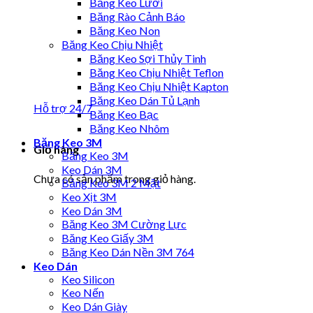
Băng Keo Lưới
Băng Rào Cảnh Báo
Băng Keo Non
Băng Keo Chịu Nhiệt
Băng Keo Sợi Thủy Tinh
Băng Keo Chịu Nhiệt Teflon
Băng Keo Chịu Nhiệt Kapton
Băng Keo Dán Tủ Lạnh
Hỗ trợ 24/7
Băng Keo Bạc
Băng Keo Nhôm
Băng Keo 3M
Giỏ hàng
Băng Keo 3M
Keo Dán 3M
Chưa có sản phẩm trong giỏ hàng.
Băng Keo 3M 2 Mặt
Keo Xịt 3M
Keo Dán 3M
Băng Keo 3M Cường Lực
Băng Keo Giấy 3M
Băng Keo Dán Nền 3M 764
Keo Dán
Keo Silicon
Keo Nến
Keo Dán Giày