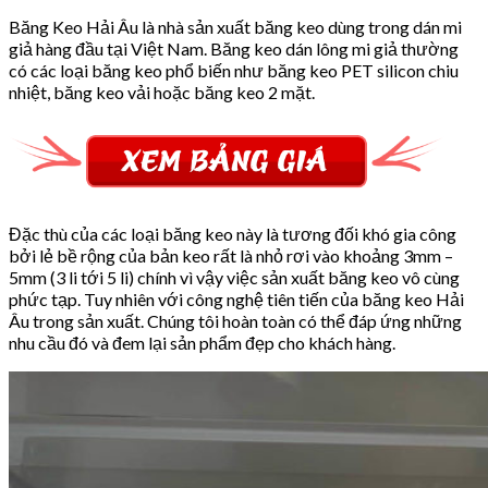
Băng Keo Hải Âu là nhà sản xuất băng keo dùng trong dán mi
giả hàng đầu tại Việt Nam. Băng keo dán lông mi giả thường
có các loại băng keo phổ biến như băng keo PET silicon chiu
nhiệt, băng keo vải hoặc băng keo 2 mặt.
Đặc thù của các loại băng keo này là tương đối khó gia công
bởi lẻ bề rộng của bản keo rất là nhỏ rơi vào khoảng 3mm –
5mm (3 li tới 5 li) chính vì vậy việc sản xuất băng keo vô cùng
phức tạp. Tuy nhiên với công nghệ tiên tiến của băng keo Hải
Âu trong sản xuất. Chúng tôi hoàn toàn có thể đáp ứng những
nhu cầu đó và đem lại sản phẩm đẹp cho khách hàng.