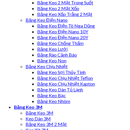
Băng Keo 2 Mặt Trong Suốt
Băng Keo 2 Mặt Xốp
Băng Keo Xốp Trắng 2 Mặt
Băng Keo Điện Nano
Băng Keo Điện Tô Nga Dũng
Băng Keo Điện Nano 10Y
Băng Keo Điện Nano 20Y
Băng Keo Chống Thấm
Băng Keo Lưới
Băng Rào Cảnh Báo
Băng Keo Non
Băng Keo Chịu Nhiệt
Băng Keo Sợi Thủy Tinh
Băng Keo Chịu Nhiệt Teflon
Băng Keo Chịu Nhiệt Kapton
Băng Keo Dán Tủ Lạnh
Băng Keo Bạc
Băng Keo Nhôm
Băng Keo 3M
Băng Keo 3M
Keo Dán 3M
Băng Keo 3M 2 Mặt
Keo Xịt 3M