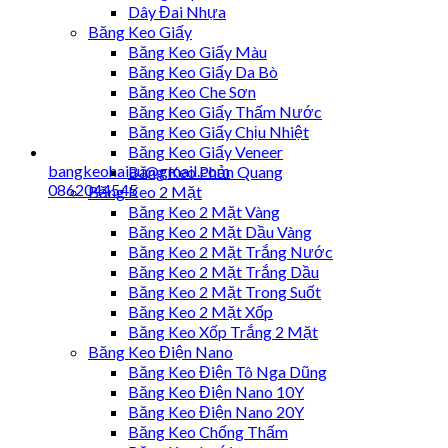
Dây Đai Nhựa
Băng Keo Giấy
Băng Keo Giấy Màu
Băng Keo Giấy Da Bò
Băng Keo Che Sơn
Băng Keo Giấy Thấm Nước
Băng Keo Giấy Chịu Nhiệt
Băng Keo Giấy Veneer
bangkeohaiau@gmail.com
Băng Keo Phản Quang
0862044545
Băng Keo 2 Mặt
Băng Keo 2 Mặt Vàng
Băng Keo 2 Mặt Dầu Vàng
Băng Keo 2 Mặt Trắng Nước
Băng Keo 2 Mặt Trắng Dầu
Băng Keo 2 Mặt Trong Suốt
Băng Keo 2 Mặt Xốp
Băng Keo Xốp Trắng 2 Mặt
Băng Keo Điện Nano
Băng Keo Điện Tô Nga Dũng
Băng Keo Điện Nano 10Y
Băng Keo Điện Nano 20Y
Băng Keo Chống Thấm