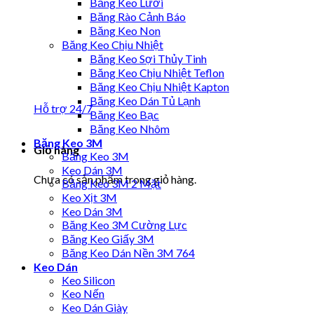
Băng Keo Lưới
Băng Rào Cảnh Báo
Băng Keo Non
Băng Keo Chịu Nhiệt
Băng Keo Sợi Thủy Tinh
Băng Keo Chịu Nhiệt Teflon
Băng Keo Chịu Nhiệt Kapton
Băng Keo Dán Tủ Lạnh
Hỗ trợ 24/7
Băng Keo Bạc
Băng Keo Nhôm
Băng Keo 3M
Giỏ hàng
Băng Keo 3M
Keo Dán 3M
Chưa có sản phẩm trong giỏ hàng.
Băng Keo 3M 2 Mặt
Keo Xịt 3M
Keo Dán 3M
Băng Keo 3M Cường Lực
Băng Keo Giấy 3M
Băng Keo Dán Nền 3M 764
Keo Dán
Keo Silicon
Keo Nến
Keo Dán Giày