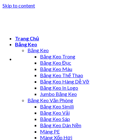
Skip to content
Trang Chủ
Băng Keo
Băng Keo
Băng Keo Trong
Băng Keo Đục
Băng Keo Màu
Băng Keo Thể Thao
Băng Keo Hàng Dễ Vỡ
Băng Keo In Logo
Jumbo Băng Keo
Băng Keo Văn Phòng
Băng Keo Simili
Băng Keo Vải
Băng Keo Sáp
Băng Keo Dán Nền
Màng PE
Màng Xốp Hơi